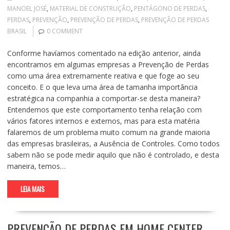
MANOEL JOSÉ
,
MATERIAL DE CONSTRUÇÃO
,
PENTÁGONO DE PERDAS
,
PERDAS
,
PREVENÇÃO
,
PREVENÇÃO DE PERDAS
,
PREVENÇÃO DE PERDAS
BRASIL
0 COMMENT
Conforme havíamos comentado na edição anterior, ainda
encontramos em algumas empresas a Prevenção de Perdas
como uma área extremamente reativa e que foge ao seu
conceito. E o que leva uma área de tamanha importância
estratégica na companhia a comportar-se desta maneira?
Entendemos que este comportamento tenha relação com
vários fatores internos e externos, mas para esta matéria
falaremos de um problema muito comum na grande maioria
das empresas brasileiras, a Ausência de Controles. Como todos
sabem não se pode medir aquilo que não é controlado, e desta
maneira, temos…
LEIA MAIS
PREVENÇÃO DE PERDAS EM HOME CENTER –