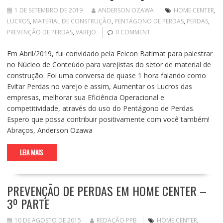
1 DE SETEMBRO DE 2019
ANDERSON OZAWA
HOME CENTER
,
LUCROS
,
MATERIAL DE CONSTRUÇÃO
,
PENTÁGONO DE PERDAS
,
PERDAS
,
PREVENÇÃO DE PERDAS
,
VAREJO
0 COMMENT
Em Abril/2019, fui convidado pela Feicon Batimat para palestrar
no Núcleo de Conteúdo para varejistas do setor de material de
construção. Foi uma conversa de quase 1 hora falando como
Evitar Perdas no varejo e assim, Aumentar os Lucros das
empresas, melhorar sua Eficiência Operacional e
competitividade, através do uso do Pentágono de Perdas.
Espero que possa contribuir positivamente com você também!
Abraços, Anderson Ozawa
LEIA MAIS
PREVENÇÃO DE PERDAS EM HOME CENTER –
3º PARTE
10 DE AGOSTO DE 2015
REDAÇÃO PPB
HOME CENTER
,