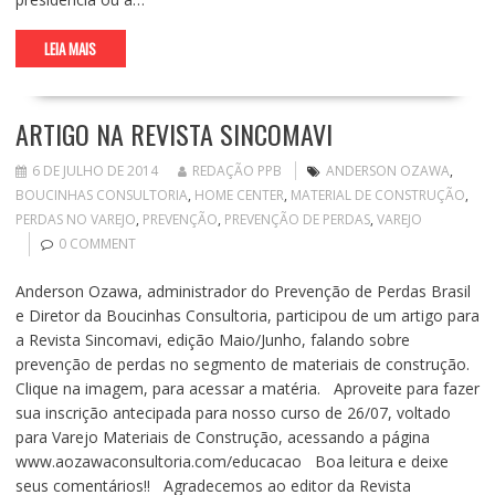
LEIA MAIS
ARTIGO NA REVISTA SINCOMAVI
6 DE JULHO DE 2014
REDAÇÃO PPB
ANDERSON OZAWA
,
BOUCINHAS CONSULTORIA
,
HOME CENTER
,
MATERIAL DE CONSTRUÇÃO
,
PERDAS NO VAREJO
,
PREVENÇÃO
,
PREVENÇÃO DE PERDAS
,
VAREJO
0 COMMENT
Anderson Ozawa, administrador do Prevenção de Perdas Brasil
e Diretor da Boucinhas Consultoria, participou de um artigo para
a Revista Sincomavi, edição Maio/Junho, falando sobre
prevenção de perdas no segmento de materiais de construção.
Clique na imagem, para acessar a matéria. Aproveite para fazer
sua inscrição antecipada para nosso curso de 26/07, voltado
para Varejo Materiais de Construção, acessando a página
www.aozawaconsultoria.com/educacao Boa leitura e deixe
seus comentários!! Agradecemos ao editor da Revista