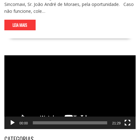
Sincomavi, Sr. João André de Moraes, pela oportunidade. Caso
não funcione, cole…
LEIA MAIS
Tocador
de
vídeo
00:00
21:29
CATEGORIAS