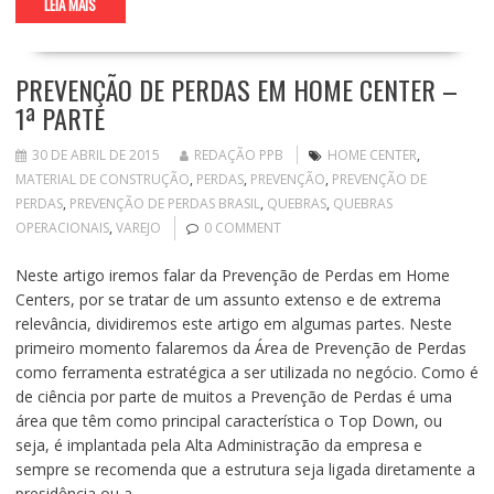
LEIA MAIS
PREVENÇÃO DE PERDAS EM HOME CENTER –
1ª PARTE
30 DE ABRIL DE 2015
REDAÇÃO PPB
HOME CENTER
,
MATERIAL DE CONSTRUÇÃO
,
PERDAS
,
PREVENÇÃO
,
PREVENÇÃO DE
PERDAS
,
PREVENÇÃO DE PERDAS BRASIL
,
QUEBRAS
,
QUEBRAS
OPERACIONAIS
,
VAREJO
0 COMMENT
Neste artigo iremos falar da Prevenção de Perdas em Home
Centers, por se tratar de um assunto extenso e de extrema
relevância, dividiremos este artigo em algumas partes. Neste
primeiro momento falaremos da Área de Prevenção de Perdas
como ferramenta estratégica a ser utilizada no negócio. Como é
de ciência por parte de muitos a Prevenção de Perdas é uma
área que têm como principal característica o Top Down, ou
seja, é implantada pela Alta Administração da empresa e
sempre se recomenda que a estrutura seja ligada diretamente a
presidência ou a…