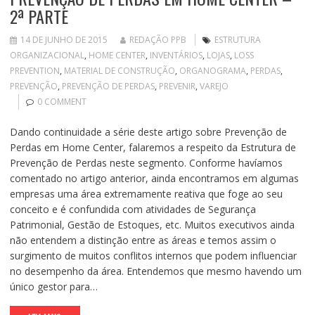
2ª PARTE
14 DE JUNHO DE 2015
REDAÇÃO PPB
ESTRUTURA
ORGANIZACIONAL
,
HOME CENTER
,
INVENTÁRIOS
,
LOJAS
,
LOSS
PREVENTION
,
MATERIAL DE CONSTRUÇÃO
,
ORGANOGRAMA
,
PERDAS
,
PREVENÇÃO
,
PREVENÇÃO DE PERDAS
,
PREVENIR
,
VAREJO
0 COMMENT
Dando continuidade a série deste artigo sobre Prevenção de
Perdas em Home Center, falaremos a respeito da Estrutura de
Prevenção de Perdas neste segmento. Conforme havíamos
comentado no artigo anterior, ainda encontramos em algumas
empresas uma área extremamente reativa que foge ao seu
conceito e é confundida com atividades de Segurança
Patrimonial, Gestão de Estoques, etc. Muitos executivos ainda
não entendem a distinção entre as áreas e temos assim o
surgimento de muitos conflitos internos que podem influenciar
no desempenho da área. Entendemos que mesmo havendo um
único gestor para…