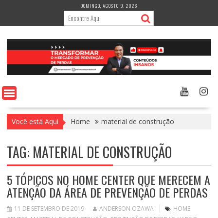
Skip
DOMINGO, AGOSTO 9, 2026
to
content
Você está Aqui
Home
material de construção
TAG:
MATERIAL DE CONSTRUÇÃO
5 TÓPICOS NO HOME CENTER QUE MERECEM A
ATENÇÃO DA ÁREA DE PREVENÇÃO DE PERDAS
11 DE SETEMBRO DE 2019
ANDERSON OZAWA
HOME