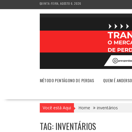
Skip
QUINTA-FEIRA, AGOSTO 6, 2026
to
content
MÉTODO PENTÁGONO DE PERDAS
QUEM É ANDERS
Você está Aqui
Home
inventários
TAG:
INVENTÁRIOS