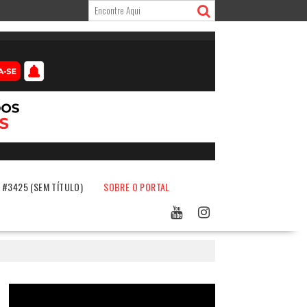
#3425 (SEM TÍTULO)
SOBRE O PORTAL
Tocador
de