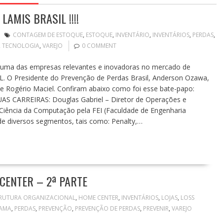
AMIS BRASIL !!!!
CONTAGEM DE ESTOQUE
,
ESTOQUE
,
INVENTÁRIO
,
INVENTÁRIOS
,
PERDAS
,
,
TECNOLOGIA
,
VAREJO
0 COMMENT
 uma das empresas relevantes e inovadoras no mercado de
IL. O Presidente do Prevenção de Perdas Brasil, Anderson Ozawa,
l e Rogério Maciel. Confiram abaixo como foi esse bate-papo:
CARREIRAS: Douglas Gabriel – Diretor de Operações e
 Ciência da Computação pela FEI (Faculdade de Engenharia
de diversos segmentos, tais como: Penalty,…
CENTER – 2ª PARTE
RUTURA ORGANIZACIONAL
,
HOME CENTER
,
INVENTÁRIOS
,
LOJAS
,
LOSS
AMA
,
PERDAS
,
PREVENÇÃO
,
PREVENÇÃO DE PERDAS
,
PREVENIR
,
VAREJO