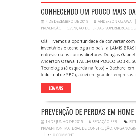
CONHECENDO UM POUCO MAIS DA L
4 DE DEZEMBRO DE 2018
ANDERSON OZAWA
PREVENÇÃO
,
PREVENÇÃO DE PERDAS
,
SUPERMERCADOS
Olá! Tivemos a oportunidade de conversar com
inventários e tecnologia no país, a LAMIS BRAS
entrevistou os sócios-diretores Douglas Gabrie
Anderson Ozawa: FALEM UM POUCO SOBRE SUAS 
Tecnologia (à esquerda na foto) – Bacharel em
Industrial de SBC), atuei em grandes empresas 
LEIA MAIS
PREVENÇÃO DE PERDAS EM HOME 
14 DE JUNHO DE 2015
REDAÇÃO PPB
EST
PREVENTION
,
MATERIAL DE CONSTRUÇÃO
,
ORGANOGR
0 COMMENT