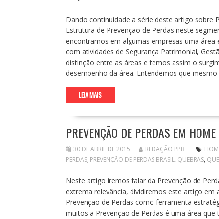
Dando continuidade a série deste artigo sobre
Estrutura de Prevenção de Perdas neste segme
encontramos em algumas empresas uma área ex
com atividades de Segurança Patrimonial, Gest
distinção entre as áreas e temos assim o surgi
desempenho da área. Entendemos que mesmo 
LEIA MAIS
PREVENÇÃO DE PERDAS EM HOME 
30 DE ABRIL DE 2015
REDAÇÃO PPB
HOME
PERDAS
,
PREVENÇÃO DE PERDAS BRASIL
,
QUEBRAS
,
QUE
Neste artigo iremos falar da Prevenção de Per
extrema relevância, dividiremos este artigo e
Prevenção de Perdas como ferramenta estratégic
muitos a Prevenção de Perdas é uma área que t