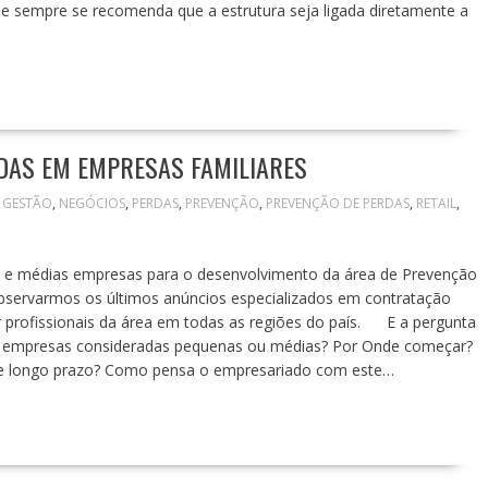
 e sempre se recomenda que a estrutura seja ligada diretamente a
RDAS EM EMPRESAS FAMILIARES
GESTÃO
,
NEGÓCIOS
,
PERDAS
,
PREVENÇÃO
,
PREVENÇÃO DE PERDAS
,
RETAIL
,
s e médias empresas para o desenvolvimento da área de Prevenção
observarmos os últimos anúncios especializados em contratação
profissionais da área em todas as regiões do país. E a pergunta
em empresas consideradas pequenas ou médias? Por Onde começar?
o e longo prazo? Como pensa o empresariado com este…