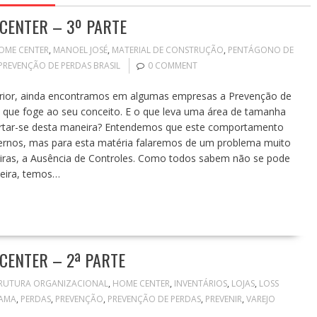
CENTER – 3º PARTE
OME CENTER
,
MANOEL JOSÉ
,
MATERIAL DE CONSTRUÇÃO
,
PENTÁGONO DE
PREVENÇÃO DE PERDAS BRASIL
0 COMMENT
ior, ainda encontramos em algumas empresas a Prevenção de
que foge ao seu conceito. E o que leva uma área de tamanha
ortar-se desta maneira? Entendemos que este comportamento
xternos, mas para esta matéria falaremos de um problema muito
iras, a Ausência de Controles. Como todos sabem não se pode
neira, temos…
CENTER – 2ª PARTE
RUTURA ORGANIZACIONAL
,
HOME CENTER
,
INVENTÁRIOS
,
LOJAS
,
LOSS
AMA
,
PERDAS
,
PREVENÇÃO
,
PREVENÇÃO DE PERDAS
,
PREVENIR
,
VAREJO