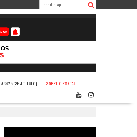
#3425 (SEM TÍTULO)
SOBRE O PORTAL
Tocador
de