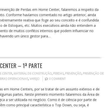
 Prevenção de Perdas em Home Center, falaremos a respeito da
nto. Conforme havíamos comentado no artigo anterior, ainda
tremamente reativa que foge ao seu conceito e é confundida
ão de Estoques, etc. Muitos executivos ainda não entendem a
mento de muitos conflitos internos que podem influenciar no
havendo um único gestor para…
CENTER – 1ª PARTE
 CENTER
,
MATERIAL DE CONSTRUÇÃO
,
PERDAS
,
PREVENÇÃO
,
PREVENÇÃO DE
BRAS OPERACIONAIS
,
VAREJO
0 COMMENT
das em Home Centers, por se tratar de um assunto extenso e de
m algumas partes. Neste primeiro momento falaremos da Área de
a a ser utilizada no negócio. Como é de ciência por parte de
êm como principal característica o Top Down, ou seja, é