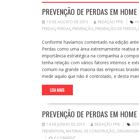
PREVENÇÃO DE PERDAS EM HOME 
10 DE AGOSTO DE 2015
REDAÇÃO PPB
H
PERDAS
,
PERDAS
,
PREVENÇÃO
,
PREVENÇÃO DE PERDAS
,
Conforme havíamos comentado na edição anter
Perdas como uma área extremamente reativa e 
importância estratégica na companhia a comp
tenha relação com vários fatores internos e e
comum na grande maioria das empresas brasile
medir aquilo que não é controlado, e desta ma
LEIA MAIS
PREVENÇÃO DE PERDAS EM HOME 
14 DE JUNHO DE 2015
REDAÇÃO PPB
EST
PREVENTION
,
MATERIAL DE CONSTRUÇÃO
,
ORGANOGR
0 COMMENT