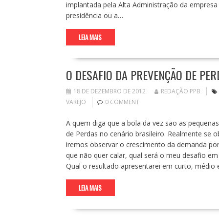
implantada pela Alta Administração da empresa
presidência ou a…
LEIA MAIS
O DESAFIO DA PREVENÇÃO DE PE
18 DE DEZEMBRO DE 2012
REDAÇÃO PPB
VAREJO
0 COMMENT
A quem diga que a bola da vez são as pequena
de Perdas no cenário brasileiro. Realmente se 
iremos observar o crescimento da demanda por 
que não quer calar, qual será o meu desafio 
Qual o resultado apresentarei em curto, médi
LEIA MAIS