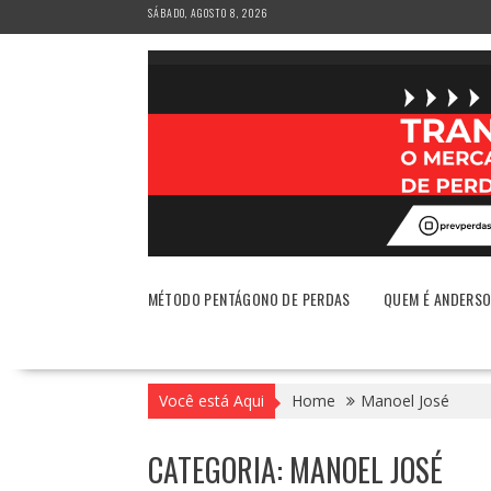
Skip
SÁBADO, AGOSTO 8, 2026
to
content
MÉTODO PENTÁGONO DE PERDAS
QUEM É ANDERS
Você está Aqui
Home
Manoel José
CATEGORIA:
MANOEL JOSÉ