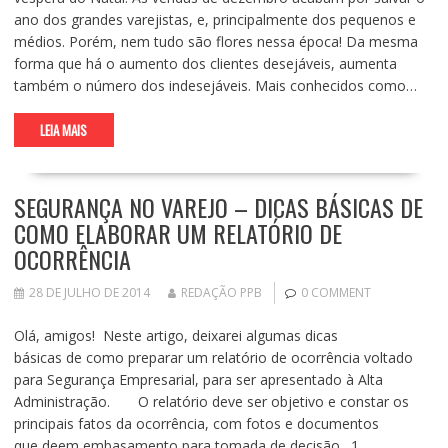
ano dos grandes varejistas, e, principalmente dos pequenos e
médios. Porém, nem tudo são flores nessa época! Da mesma
forma que há o aumento dos clientes desejáveis, aumenta
também o número dos indesejáveis. Mais conhecidos como…
LEIA MAIS
SEGURANÇA NO VAREJO – DICAS BÁSICAS DE
COMO ELABORAR UM RELATÓRIO DE
OCORRÊNCIA
28 DE JULHO DE 2014
REDAÇÃO PPB
0 COMMENT
Olá, amigos! Neste artigo, deixarei algumas dicas
básicas de como preparar um relatório de ocorrência voltado
para Segurança Empresarial, para ser apresentado à Alta
Administração. O relatório deve ser objetivo e constar os
principais fatos da ocorrência, com fotos e documentos
que deem embasamento para tomada de decisão. 1.