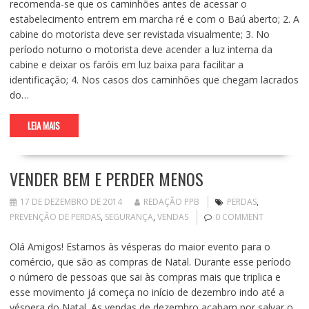
recomenda-se que os caminhões antes de acessar o
estabelecimento entrem em marcha ré e com o Baú aberto; 2. A
cabine do motorista deve ser revistada visualmente; 3. No
período noturno o motorista deve acender a luz interna da
cabine e deixar os faróis em luz baixa para facilitar a
identificação; 4. Nos casos dos caminhões que chegam lacrados
do…
LEIA MAIS
VENDER BEM E PERDER MENOS
17 DE DEZEMBRO DE 2014
REDAÇÃO PPB
PERDAS
,
PREVENÇÃO DE PERDAS
,
SEGURANÇA
,
VENDAS
0 COMMENT
Olá Amigos! Estamos às vésperas do maior evento para o
comércio, que são as compras de Natal. Durante esse período
o número de pessoas que sai às compras mais que triplica e
esse movimento já começa no início de dezembro indo até a
véspera do Natal. As vendas de dezembro acabam por salvar o