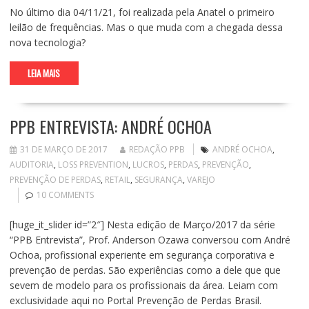
No último dia 04/11/21, foi realizada pela Anatel o primeiro
leilão de frequências. Mas o que muda com a chegada dessa
nova tecnologia?
LEIA MAIS
PPB ENTREVISTA: ANDRÉ OCHOA
31 DE MARÇO DE 2017
REDAÇÃO PPB
ANDRÉ OCHOA
,
AUDITORIA
,
LOSS PREVENTION
,
LUCROS
,
PERDAS
,
PREVENÇÃO
,
PREVENÇÃO DE PERDAS
,
RETAIL
,
SEGURANÇA
,
VAREJO
10 COMMENTS
[huge_it_slider id=”2″] Nesta edição de Março/2017 da série
“PPB Entrevista”, Prof. Anderson Ozawa conversou com André
Ochoa, profissional experiente em segurança corporativa e
prevenção de perdas. São experiências como a dele que que
sevem de modelo para os profissionais da área. Leiam com
exclusividade aqui no Portal Prevenção de Perdas Brasil.