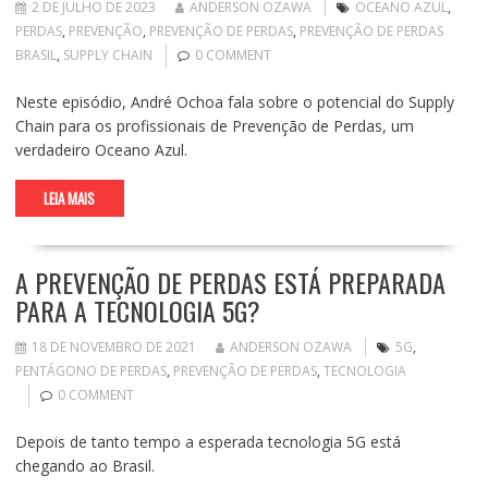
2 DE JULHO DE 2023
ANDERSON OZAWA
OCEANO AZUL
,
PERDAS
,
PREVENÇÃO
,
PREVENÇÃO DE PERDAS
,
PREVENÇÃO DE PERDAS
BRASIL
,
SUPPLY CHAIN
0 COMMENT
Neste episódio, André Ochoa fala sobre o potencial do Supply
Chain para os profissionais de Prevenção de Perdas, um
verdadeiro Oceano Azul.
LEIA MAIS
A PREVENÇÃO DE PERDAS ESTÁ PREPARADA
PARA A TECNOLOGIA 5G?
18 DE NOVEMBRO DE 2021
ANDERSON OZAWA
5G
,
PENTÁGONO DE PERDAS
,
PREVENÇÃO DE PERDAS
,
TECNOLOGIA
0 COMMENT
Depois de tanto tempo a esperada tecnologia 5G está
chegando ao Brasil.