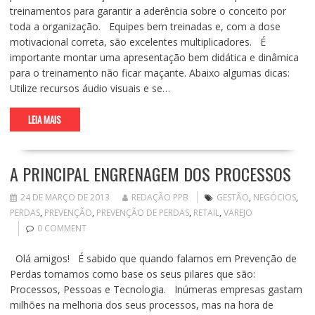
treinamentos para garantir a aderência sobre o conceito por
toda a organização. Equipes bem treinadas e, com a dose
motivacional correta, são excelentes multiplicadores. É
importante montar uma apresentação bem didática e dinâmica
para o treinamento não ficar maçante. Abaixo algumas dicas:
Utilize recursos áudio visuais e se…
LEIA MAIS
A PRINCIPAL ENGRENAGEM DOS PROCESSOS
24 DE MARÇO DE 2013
REDAÇÃO PPB
GESTÃO
,
NEGÓCIOS
,
PERDAS
,
PREVENÇÃO
,
PREVENÇÃO DE PERDAS
,
RETAIL
,
VAREJO
0 COMMENT
Olá amigos! É sabido que quando falamos em Prevenção de
Perdas tomamos como base os seus pilares que são:
Processos, Pessoas e Tecnologia. Inúmeras empresas gastam
milhões na melhoria dos seus processos, mas na hora de