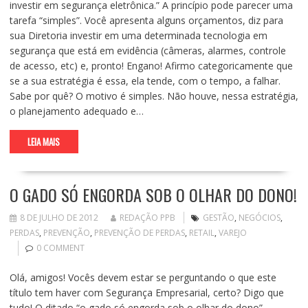
investir em segurança eletrônica.” A princípio pode parecer uma
tarefa “simples”. Você apresenta alguns orçamentos, diz para
sua Diretoria investir em uma determinada tecnologia em
segurança que está em evidência (câmeras, alarmes, controle
de acesso, etc) e, pronto! Engano! Afirmo categoricamente que
se a sua estratégia é essa, ela tende, com o tempo, a falhar.
Sabe por quê? O motivo é simples. Não houve, nessa estratégia,
o planejamento adequado e…
LEIA MAIS
O GADO SÓ ENGORDA SOB O OLHAR DO DONO!
8 DE JULHO DE 2012
REDAÇÃO PPB
GESTÃO
,
NEGÓCIOS
,
PERDAS
,
PREVENÇÃO
,
PREVENÇÃO DE PERDAS
,
RETAIL
,
VAREJO
0 COMMENT
Olá, amigos! Vocês devem estar se perguntando o que este
título tem haver com Segurança Empresarial, certo? Digo que
tudo! O ditado “o gado só engorda sob o olhar do dono”