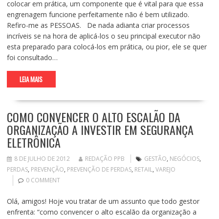
colocar em prática, um componente que é vital para que essa
engrenagem funcione perfeitamente não é bem utilizado.
Refiro-me as PESSOAS. De nada adianta criar processos
incríveis se na hora de aplicá-los o seu principal executor não
esta preparado para colocá-los em prática, ou pior, ele se quer
foi consultado…
LEIA MAIS
COMO CONVENCER O ALTO ESCALÃO DA
ORGANIZAÇÃO A INVESTIR EM SEGURANÇA
ELETRÔNICA
8 DE JULHO DE 2012
REDAÇÃO PPB
GESTÃO
,
NEGÓCIOS
,
PERDAS
,
PREVENÇÃO
,
PREVENÇÃO DE PERDAS
,
RETAIL
,
VAREJO
0 COMMENT
Olá, amigos! Hoje vou tratar de um assunto que todo gestor
enfrenta: “como convencer o alto escalão da organização a