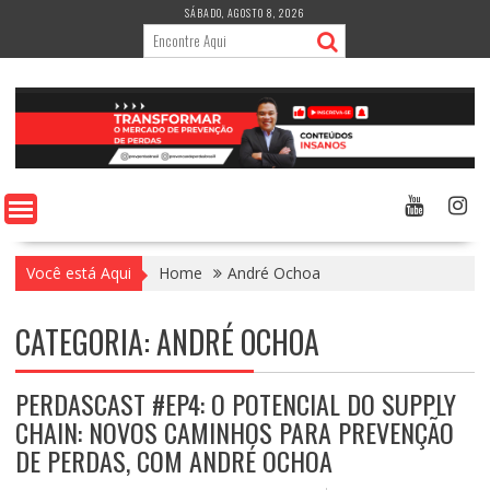
Skip
SÁBADO, AGOSTO 8, 2026
to
content
Você está Aqui
Home
André Ochoa
CATEGORIA:
ANDRÉ OCHOA
PERDASCAST #EP4: O POTENCIAL DO SUPPLY
CHAIN: NOVOS CAMINHOS PARA PREVENÇÃO
DE PERDAS, COM ANDRÉ OCHOA