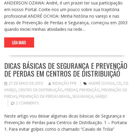
ANDERSON OZAWA: André, é um prazer ter sua participação
em nosso Portal. Conte-nos um pouco sobre sua trajetória
profissional ANDRÉ OCHOA: Minha história no varejo e nas
áreas de Prevenção de Perdas e Segurança, começou em 2003
quando iniciei minhas atividades na rede…
LEIA MAIS
DICAS BÁSICAS DE SEGURANÇA E PREVENÇÃO
DE PERDAS EM CENTROS DE DISTRIBUIÇÃO
27 DE MAIO DE 2015
REDAÇÃO PPB
ANDRÉ OCHOA
,
CD
,
CD
VAREJO
,
CENTRO DE DISTRIBUIÇÃO
,
PERDAS
,
PREVENÇÃO
,
PREVENÇÃO DE
PERDAS
,
PREVENÇÃO DE PERDAS BRASIL
,
SEGURANÇA
,
VAREJO
2 COMMENTS
Neste artigo vou deixar algumas dicas básicas de Segurança e
Prevenção de Perdas para Centros de Distribuição. 1 – Portaria
1. Para evitar golpes como o chamado “Cavalo de Tróia”