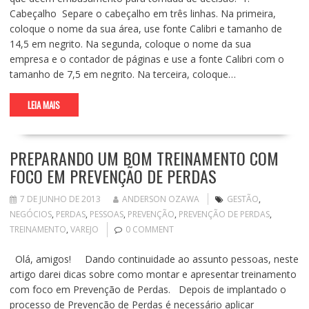
Cabeçalho Separe o cabeçalho em três linhas. Na primeira,
coloque o nome da sua área, use fonte Calibri e tamanho de
14,5 em negrito. Na segunda, coloque o nome da sua
empresa e o contador de páginas e use a fonte Calibri com o
tamanho de 7,5 em negrito. Na terceira, coloque…
LEIA MAIS
PREPARANDO UM BOM TREINAMENTO COM
FOCO EM PREVENÇÃO DE PERDAS
7 DE JUNHO DE 2013
ANDERSON OZAWA
GESTÃO
,
NEGÓCIOS
,
PERDAS
,
PESSOAS
,
PREVENÇÃO
,
PREVENÇÃO DE PERDAS
,
TREINAMENTO
,
VAREJO
0 COMMENT
Olá, amigos! Dando continuidade ao assunto pessoas, neste
artigo darei dicas sobre como montar e apresentar treinamento
com foco em Prevenção de Perdas. Depois de implantado o
processo de Prevenção de Perdas é necessário aplicar