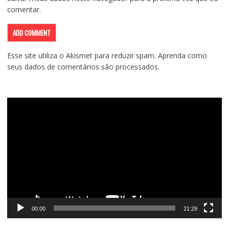
comentar.
Esse site utiliza o Akismet para reduzir spam.
Aprenda como
seus dados de comentários são processados
.
Tocador
de
vídeo
00:00
21:29