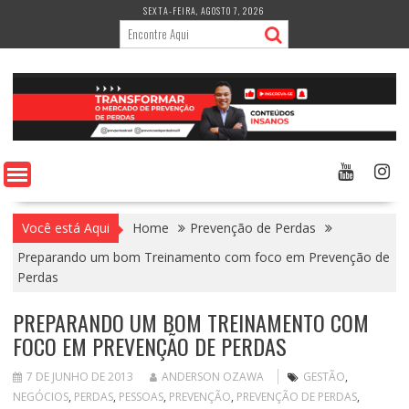
Skip
SEXTA-FEIRA, AGOSTO 7, 2026
to
content
Você está Aqui
Home
Prevenção de Perdas
Preparando um bom Treinamento com foco em Prevenção de
Perdas
PREPARANDO UM BOM TREINAMENTO COM
FOCO EM PREVENÇÃO DE PERDAS
7 DE JUNHO DE 2013
ANDERSON OZAWA
GESTÃO
,
NEGÓCIOS
,
PERDAS
,
PESSOAS
,
PREVENÇÃO
,
PREVENÇÃO DE PERDAS
,