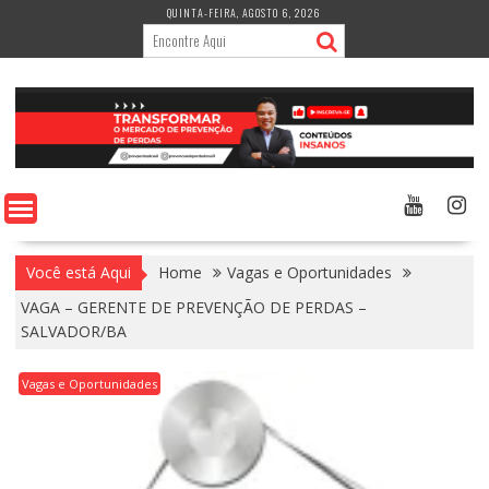
Skip
QUINTA-FEIRA, AGOSTO 6, 2026
to
content
Você está Aqui
Home
Vagas e Oportunidades
VAGA – GERENTE DE PREVENÇÃO DE PERDAS –
SALVADOR/BA
Vagas e Oportunidades