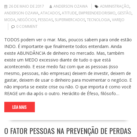
26 DE MAIO DE 2017
ANDERSON OZAWA
ADMINISTRAÇÃO
,
ANDERSON OZAWA
,
ATACADOS
,
ATITUDE
,
EMPREENDEDORISMO
,
GESTÃO
,
MODA
,
NEGÓCIOS
,
PESSOAS
,
SUPERMERCADOS
,
TECNOLOGIA
,
VAREJO
0 COMMENT
TODOS podem ver o mar. Mas, poucos sabem para onde estão
INDO. É importante que finalmente todos entendam. Ainda
existe ABUNDÂNCIA de dinheiro no mercado. Mas, também
existe um MEDO excessivo diante de tudo o que está
acontecendo. E esse medo faz com que as pessoas (isso
mesmo, pessoas, não empresas) deixem de investir, deixem de
gastar, deixem de usar o dinheiro para movimentar o negócio. E
não importa se existe crise ou não. O que importa é como você
REAGE um dia após o outro. Heráclito de Éfeso, filósofo…
LEIA MAIS
O FATOR PESSOAS NA PREVENÇÃO DE PERDAS