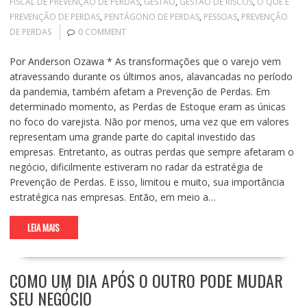
FISCAL DE PREVENÇÃO DE PERDAS
,
GESTÃO
,
GESTÃO DE RISCOS
,
O QUE É
PREVENÇÃO DE PERDAS
,
PENTÁGONO DE PERDAS
,
PESSOAS
,
PREVENÇÃO
DE PERDAS
0 COMMENT
Por Anderson Ozawa * As transformações que o varejo vem
atravessando durante os últimos anos, alavancadas no período
da pandemia, também afetam a Prevenção de Perdas. Em
determinado momento, as Perdas de Estoque eram as únicas
no foco do varejista. Não por menos, uma vez que em valores
representam uma grande parte do capital investido das
empresas. Entretanto, as outras perdas que sempre afetaram o
negócio, dificilmente estiveram no radar da estratégia de
Prevenção de Perdas. E isso, limitou e muito, sua importância
estratégica nas empresas. Então, em meio a…
LEIA MAIS
COMO UM DIA APÓS O OUTRO PODE MUDAR
SEU NEGÓCIO