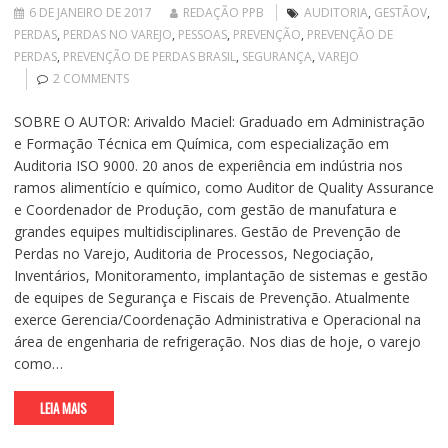
6 DE JANEIRO DE 2017
REDAÇÃO PPB
AUDITORIA
,
GESTÃOV
,
PERDAS
,
PERDAS NO VAREJO
,
PESSOAS
,
PREVENÇÃO
,
PREVENÇÃO DE
PERDAS
,
PREVENÇÃO DE PERDAS BRASIL
,
SEGURANÇA
,
VAREJO
2 COMMENTS
SOBRE O AUTOR: Arivaldo Maciel: Graduado em Administração
e Formação Técnica em Química, com especialização em
Auditoria ISO 9000. 20 anos de experiência em indústria nos
ramos alimentício e químico, como Auditor de Quality Assurance
e Coordenador de Produção, com gestão de manufatura e
grandes equipes multidisciplinares. Gestão de Prevenção de
Perdas no Varejo, Auditoria de Processos, Negociação,
Inventários, Monitoramento, implantação de sistemas e gestão
de equipes de Segurança e Fiscais de Prevenção. Atualmente
exerce Gerencia/Coordenação Administrativa e Operacional na
área de engenharia de refrigeração. Nos dias de hoje, o varejo
como…
LEIA MAIS