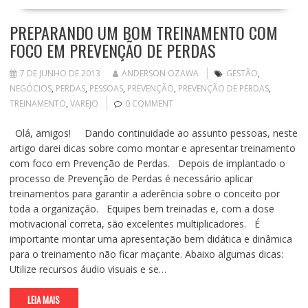
PREPARANDO UM BOM TREINAMENTO COM
FOCO EM PREVENÇÃO DE PERDAS
7 DE JUNHO DE 2013
ANDERSON OZAWA
GESTÃO
,
NEGÓCIOS
,
PERDAS
,
PESSOAS
,
PREVENÇÃO
,
PREVENÇÃO DE PERDAS
,
TREINAMENTO
,
VAREJO
0 COMMENT
Olá, amigos! Dando continuidade ao assunto pessoas, neste
artigo darei dicas sobre como montar e apresentar treinamento
com foco em Prevenção de Perdas. Depois de implantado o
processo de Prevenção de Perdas é necessário aplicar
treinamentos para garantir a aderência sobre o conceito por
toda a organização. Equipes bem treinadas e, com a dose
motivacional correta, são excelentes multiplicadores. É
importante montar uma apresentação bem didática e dinâmica
para o treinamento não ficar maçante. Abaixo algumas dicas:
Utilize recursos áudio visuais e se…
LEIA MAIS