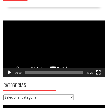
Tocador
de
vídeo
00:00
21:29
CATEGORIAS
Categorias