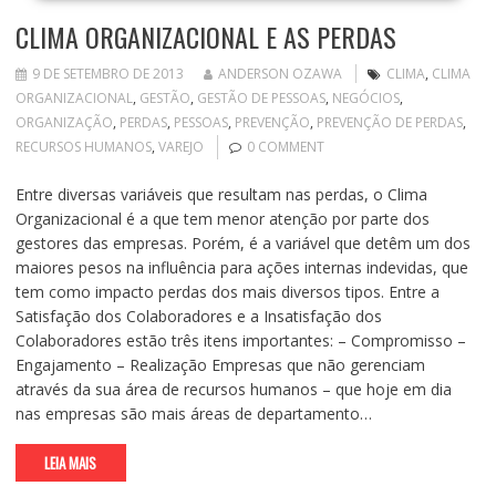
CLIMA ORGANIZACIONAL E AS PERDAS
9 DE SETEMBRO DE 2013
ANDERSON OZAWA
CLIMA
,
CLIMA
ORGANIZACIONAL
,
GESTÃO
,
GESTÃO DE PESSOAS
,
NEGÓCIOS
,
ORGANIZAÇÃO
,
PERDAS
,
PESSOAS
,
PREVENÇÃO
,
PREVENÇÃO DE PERDAS
,
RECURSOS HUMANOS
,
VAREJO
0 COMMENT
Entre diversas variáveis que resultam nas perdas, o Clima
Organizacional é a que tem menor atenção por parte dos
gestores das empresas. Porém, é a variável que detêm um dos
maiores pesos na influência para ações internas indevidas, que
tem como impacto perdas dos mais diversos tipos. Entre a
Satisfação dos Colaboradores e a Insatisfação dos
Colaboradores estão três itens importantes: – Compromisso –
Engajamento – Realização Empresas que não gerenciam
através da sua área de recursos humanos – que hoje em dia
nas empresas são mais áreas de departamento…
LEIA MAIS