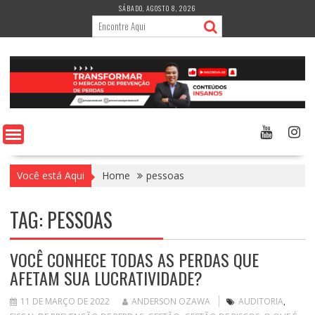
Skip
SÁBADO, AGOSTO 8, 2026
to
content
Você está Aqui
Home
pessoas
TAG:
PESSOAS
VOCÊ CONHECE TODAS AS PERDAS QUE
AFETAM SUA LUCRATIVIDADE?
11 DE MARÇO DE 2022
ANDERSON OZAWA
AUDITORIA
,