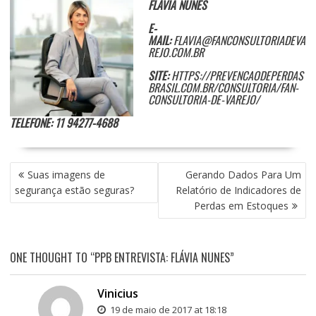
FLÁVIA NUNES
E-
MAIL:
FLAVIA@FANCONSULTORIADEVA
REJO.COM.BR
SITE:
HTTPS://PREVENCAODEPERDAS
BRASIL.COM.BR/CONSULTORIA/FAN-
CONSULTORIA-DE-VAREJO/
TELEFONE: 11 94277-4688
NAVEGAÇÃO
Suas imagens de
Gerando Dados Para Um
DE
segurança estão seguras?
Relatório de Indicadores de
POST
Perdas em Estoques
ONE THOUGHT TO “PPB ENTREVISTA: FLÁVIA NUNES”
Vinicius
19 de maio de 2017 at 18:18