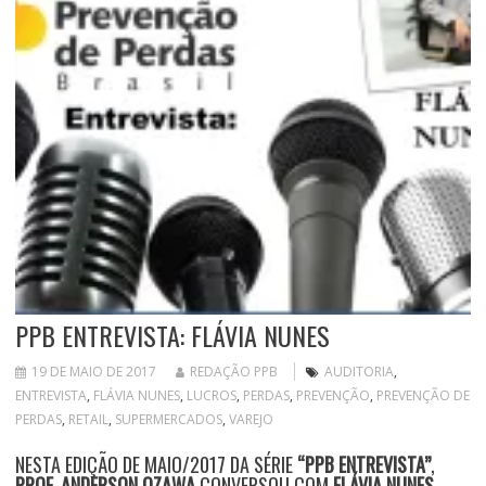
PPB ENTREVISTA: FLÁVIA NUNES
19 DE MAIO DE 2017
REDAÇÃO PPB
AUDITORIA
,
ENTREVISTA
,
FLÁVIA NUNES
,
LUCROS
,
PERDAS
,
PREVENÇÃO
,
PREVENÇÃO DE
PERDAS
,
RETAIL
,
SUPERMERCADOS
,
VAREJO
NESTA EDIÇÃO DE MAIO/2017 DA SÉRIE
“PPB ENTREVISTA”
,
PROF. ANDERSON OZAWA
CONVERSOU COM
FLÁVIA NUNES
,