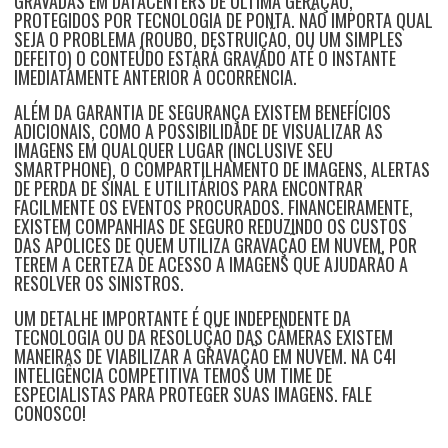
GRAVADAS EM DATACENTERS DE ÚLTIMA GERAÇÃO,
PROTEGIDOS POR TECNOLOGIA DE PONTA. NÃO IMPORTA QUAL
SEJA O PROBLEMA (ROUBO, DESTRUIÇÃO, OU UM SIMPLES
DEFEITO) O CONTEÚDO ESTARÁ GRAVADO ATÉ O INSTANTE
IMEDIATAMENTE ANTERIOR À OCORRÊNCIA.
ALÉM DA GARANTIA DE SEGURANÇA EXISTEM BENEFÍCIOS
ADICIONAIS, COMO A POSSIBILIDADE DE VISUALIZAR AS
IMAGENS EM QUALQUER LUGAR (INCLUSIVE SEU
SMARTPHONE), O COMPARTILHAMENTO DE IMAGENS, ALERTAS
DE PERDA DE SINAL E UTILITÁRIOS PARA ENCONTRAR
FACILMENTE OS EVENTOS PROCURADOS. FINANCEIRAMENTE,
EXISTEM COMPANHIAS DE SEGURO REDUZINDO OS CUSTOS
DAS APÓLICES DE QUEM UTILIZA GRAVAÇÃO EM NUVEM, POR
TEREM A CERTEZA DE ACESSO A IMAGENS QUE AJUDARÃO A
RESOLVER OS SINISTROS.
UM DETALHE IMPORTANTE É QUE INDEPENDENTE DA
TECNOLOGIA OU DA RESOLUÇÃO DAS CÂMERAS EXISTEM
MANEIRAS DE VIABILIZAR A GRAVAÇÃO EM NUVEM. NA
C4I
INTELIGÊNCIA COMPETITIVA
TEMOS UM TIME DE
ESPECIALISTAS PARA PROTEGER SUAS IMAGENS. FALE
CONOSCO!