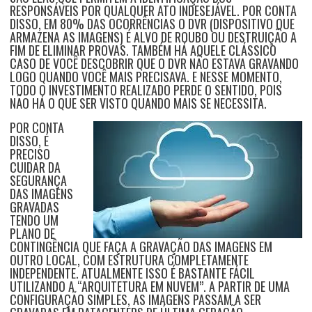
RESPONSÁVEIS POR QUALQUER ATO INDESEJÁVEL. POR CONTA
DISSO, EM 80% DAS OCORRÊNCIAS O DVR (DISPOSITIVO QUE
ARMAZENA AS IMAGENS) É ALVO DE ROUBO OU DESTRUIÇÃO A
FIM DE ELIMINAR PROVAS. TAMBÉM HÁ AQUELE CLÁSSICO
CASO DE VOCÊ DESCOBRIR QUE O DVR NÃO ESTAVA GRAVANDO
LOGO QUANDO VOCÊ MAIS PRECISAVA. E NESSE MOMENTO,
TODO O INVESTIMENTO REALIZADO PERDE O SENTIDO, POIS
NÃO HÁ O QUE SER VISTO QUANDO MAIS SE NECESSITA.
POR CONTA
DISSO, É
PRECISO
CUIDAR DA
SEGURANÇA
DAS IMAGENS
GRAVADAS
TENDO UM
PLANO DE
CONTINGÊNCIA QUE FAÇA A GRAVAÇÃO DAS IMAGENS EM
OUTRO LOCAL, COM ESTRUTURA COMPLETAMENTE
INDEPENDENTE. ATUALMENTE ISSO É BASTANTE FÁCIL
UTILIZANDO A “ARQUITETURA EM NUVEM”. A PARTIR DE UMA
CONFIGURAÇÃO SIMPLES, AS IMAGENS PASSAM A SER