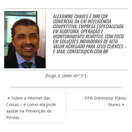
ALEXANDRE CHAVES É DIRETOR
COMERCIAL DA C4I INTELIGÊNCIA
COMPETITIVA, EMPRESA ESPECIALIZADA
EM AUDITORIA, OPERAÇÃO E
MONITORAMENTO REMOTOS, COM FOCO
EM SOLUÇÕES INOVADORAS DE ALTO
VALOR AGREGADO PARA SEUS CLIENTES –
E-MAIL:
CONTATO@C4I.COM.BR
[huge_it_slider id=”3″]
NAVEGAÇÃO
Sobre a Internet das
PPB Entrevista: Flávia
DE
Coisas – e como ela pode
Nunes
POST
ajudar na Prevenção de
Perdas