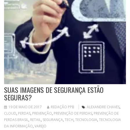
SUAS IMAGENS DE SEGURANÇA ESTÃO
SEGURAS?
19 DE MAIO DE 2017
REDAÇÃO PPB
ALEXANDRE CHAVES
,
CLOUD
,
PERDAS
,
PREVENÇÃO
,
PREVENÇÃO DE PERDAS
,
PREVENÇÃO DE
PERDAS BRASIL
,
RETAIL
,
SEGURANÇA
,
TECH
,
TECNOLOGIA
,
TECNOLOGIA
DA INFORMAÇÃO
,
VAREJO