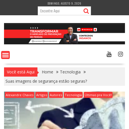
Skip
DOMINGO, AGOSTO 9, 2026
to
content
Você está Aqui
Home
Tecnologia
Suas imagens de segurança estão seguras?
Alexandre Chaves
Artigos
Autores
Tecnologia
Últimas pra Você!