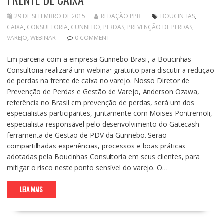
29 DE SETEMBRO DE 2015
REDAÇÃO PPB
BOUCINHAS
,
CAIXA
,
CONSULTORIA
,
GUNNEBO
,
PERDAS
,
PREVENÇÃO DE PERDAS
,
VAREJO
,
WEBINAR
0 COMMENT
Em parceria com a empresa Gunnebo Brasil, a Boucinhas
Consultoria realizará um webinar gratuito para discutir a redução
de perdas na frente de caixa no varejo. Nosso Diretor de
Prevenção de Perdas e Gestão de Varejo, Anderson Ozawa,
referência no Brasil em prevenção de perdas, será um dos
especialistas participantes, juntamente com Moisés Pontremoli,
especialista responsável pelo desenvolvimento do Gatecash —
ferramenta de Gestão de PDV da Gunnebo. Serão
compartilhadas experiências, processos e boas práticas
adotadas pela Boucinhas Consultoria em seus clientes, para
mitigar o risco neste ponto sensível do varejo. O…
LEIA MAIS