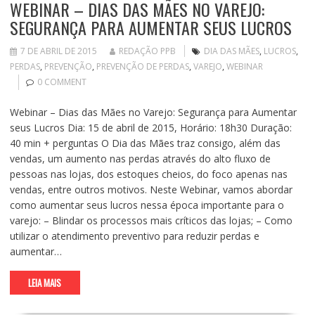
WEBINAR – DIAS DAS MÃES NO VAREJO:
SEGURANÇA PARA AUMENTAR SEUS LUCROS
7 DE ABRIL DE 2015
REDAÇÃO PPB
DIA DAS MÃES
,
LUCROS
,
PERDAS
,
PREVENÇÃO
,
PREVENÇÃO DE PERDAS
,
VAREJO
,
WEBINAR
0 COMMENT
Webinar – Dias das Mães no Varejo: Segurança para Aumentar
seus Lucros Dia: 15 de abril de 2015, Horário: 18h30 Duração:
40 min + perguntas O Dia das Mães traz consigo, além das
vendas, um aumento nas perdas através do alto fluxo de
pessoas nas lojas, dos estoques cheios, do foco apenas nas
vendas, entre outros motivos. Neste Webinar, vamos abordar
como aumentar seus lucros nessa época importante para o
varejo: – Blindar os processos mais críticos das lojas; – Como
utilizar o atendimento preventivo para reduzir perdas e
aumentar…
LEIA MAIS