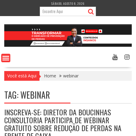
Skip
SÁBADO, AGOSTO 8, 2026
to
content
Você está Aqui
Home
webinar
TAG:
WEBINAR
INSCREVA-SE: DIRETOR DA BOUCINHAS
CONSULTORIA PARTICIPA DE WEBINAR
GRATUITO SOBRE REDUÇÃO DE PERDAS NA
FRENTE DE CAIXA