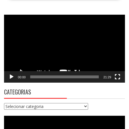
Tocador
de
vídeo
00:00
21:29
CATEGORIAS
Categorias