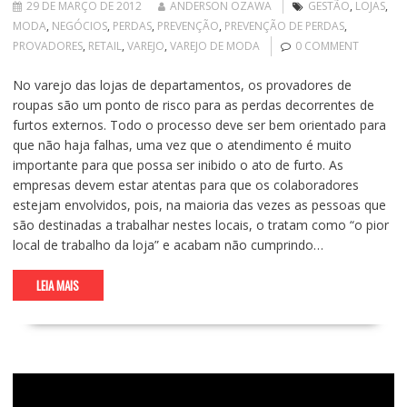
29 DE MARÇO DE 2012
ANDERSON OZAWA
GESTÃO
,
LOJAS
,
MODA
,
NEGÓCIOS
,
PERDAS
,
PREVENÇÃO
,
PREVENÇÃO DE PERDAS
,
PROVADORES
,
RETAIL
,
VAREJO
,
VAREJO DE MODA
0 COMMENT
No varejo das lojas de departamentos, os provadores de
roupas são um ponto de risco para as perdas decorrentes de
furtos externos. Todo o processo deve ser bem orientado para
que não haja falhas, uma vez que o atendimento é muito
importante para que possa ser inibido o ato de furto. As
empresas devem estar atentas para que os colaboradores
estejam envolvidos, pois, na maioria das vezes as pessoas que
são destinadas a trabalhar nestes locais, o tratam como “o pior
local de trabalho da loja” e acabam não cumprindo…
LEIA MAIS
Tocador
de