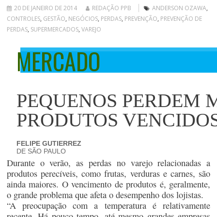
20 DE JANEIRO DE 2014
REDAÇÃO PPB
ANDERSON OZAWA
,
CONTROLES
,
GESTÃO
,
NEGÓCIOS
,
PERDAS
,
PREVENÇÃO
,
PREVENÇÃO DE
PERDAS
,
SUPERMERCADOS
,
VAREJO
MERCADO
PEQUENOS PERDEM 
PRODUTOS VENCIDOS
FELIPE GUTIERREZ
DE SÃO PAULO
Durante o verão, as perdas no varejo relacionadas a
produtos perecíveis, como frutas, verduras e carnes, são
ainda maiores. O vencimento de produtos é, geralmente,
o grande problema que afeta o desempenho dos lojistas.
“A preocupação com a temperatura é relativamente
recente. Há pouco tempo, até mesmo grandes empresas