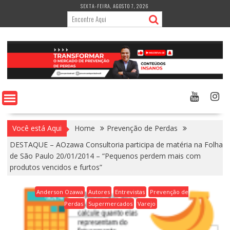
Skip
SEXTA-FEIRA, AGOSTO 7, 2026
to
content
Você está Aqui
Home
Prevenção de Perdas
DESTAQUE – AOzawa Consultoria participa de matéria na Folha
de São Paulo 20/01/2014 – “Pequenos perdem mais com
produtos vencidos e furtos”
Anderson Ozawa
Autores
Entrevistas
Prevenção de
Perdas
Supermercados
Varejo