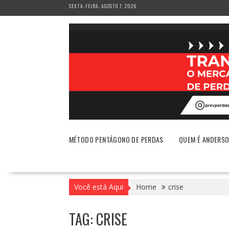
Skip
SEXTA-FEIRA, AGOSTO 7, 2026
to
content
MÉTODO PENTÁGONO DE PERDAS
QUEM É ANDERS
Você está Aqui
Home
crise
TAG:
CRISE