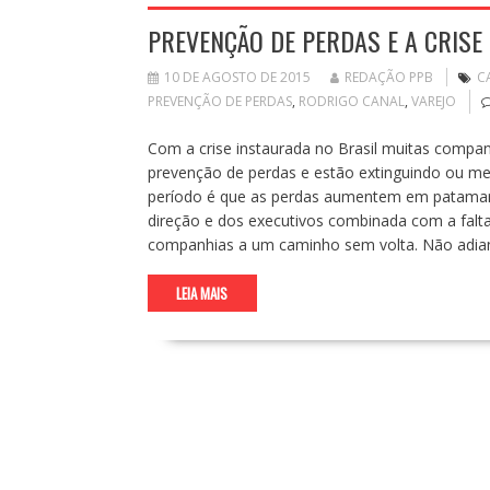
PREVENÇÃO DE PERDAS E A CRISE
10 DE AGOSTO DE 2015
REDAÇÃO PPB
C
PREVENÇÃO DE PERDAS
,
RODRIGO CANAL
,
VAREJO
Com a crise instaurada no Brasil muitas compa
prevenção de perdas e estão extinguindo ou me
período é que as perdas aumentem em patamares
direção e dos executivos combinada com a falta d
companhias a um caminho sem volta. Não adiant
LEIA MAIS