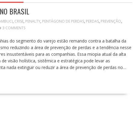
 NO BRASIL
AMBUCI
,
CRISE
,
PENALTY
,
PENTÁGONO DE PERDAS
,
PERDAS
,
PREVENÇÃO
,
3 COMMENTS
nhias do segmento do varejo estão remando contra a batalha da
smo reduzindo a área de prevenção de perdas e a tendência nesse
 insustentáveis para as companhias. Essa miopia atual da alta
e visão holística, sistêmica e estratégica pode levar as
a nada extinguir ou reduzir a área de prevenção de perdas no…