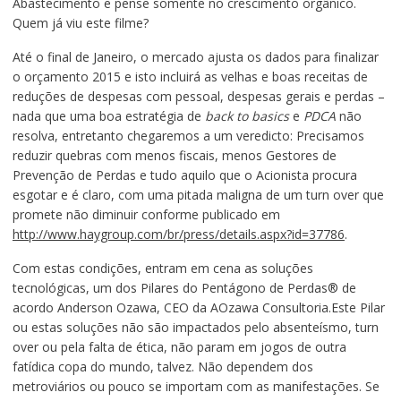
Abastecimento e pense somente no crescimento orgânico.
Quem já viu este filme?
Até o final de Janeiro, o mercado ajusta os dados para finalizar
o orçamento 2015 e isto incluirá as velhas e boas receitas de
reduções de despesas com pessoal, despesas gerais e perdas –
nada que uma boa estratégia de
back to basics
e
PDCA
não
resolva, entretanto chegaremos a um veredicto: Precisamos
reduzir quebras com menos fiscais, menos Gestores de
Prevenção de Perdas e tudo aquilo que o Acionista procura
esgotar e é claro, com uma pitada maligna de um turn over que
promete não diminuir conforme publicado em
http://www.haygroup.com/br/press/details.aspx?id=37786
.
Com estas condições, entram em cena as soluções
tecnológicas, um dos Pilares do Pentágono de Perdas® de
acordo Anderson Ozawa, CEO da AOzawa Consultoria.Este Pilar
ou estas soluções não são impactados pelo absenteísmo, turn
over ou pela falta de ética, não param em jogos de outra
fatídica copa do mundo, talvez. Não dependem dos
metroviários ou pouco se importam com as manifestações. Se