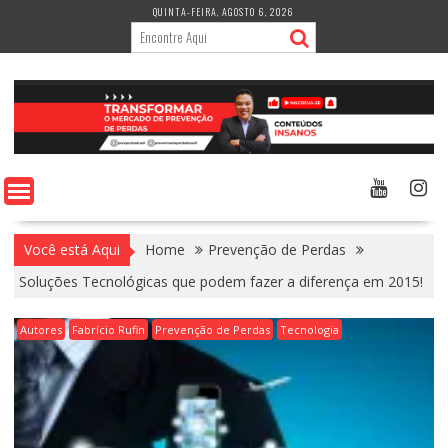
Skip
QUINTA-FEIRA, AGOSTO 6, 2026
to
content
Você está Aqui
Home
Prevenção de Perdas
Soluções Tecnológicas que podem fazer a diferença em 2015!
Autores
Fabrício Rufin
Prevenção de Perdas
Tecnologia