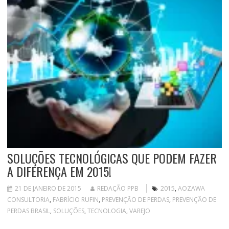
SOLUÇÕES TECNOLÓGICAS QUE PODEM FAZER
A DIFERENÇA EM 2015!
21 DE JANEIRO DE 2015
REDAÇÃO PPB
2015
,
AOZAWA
CONSULTORIA
,
FABRÍCIO RUFIN
,
PREVENÇÃO DE PERDAS
,
PREVENÇÃO DE
PERDAS BRASIL
,
SOLUÇÕES
,
TECNOLOGIA
,
VAREJO