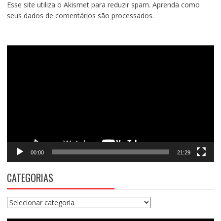
Esse site utiliza o Akismet para reduzir spam.
Aprenda como
seus dados de comentários são processados
.
Tocador
de
vídeo
00:00
21:29
CATEGORIAS
Categorias