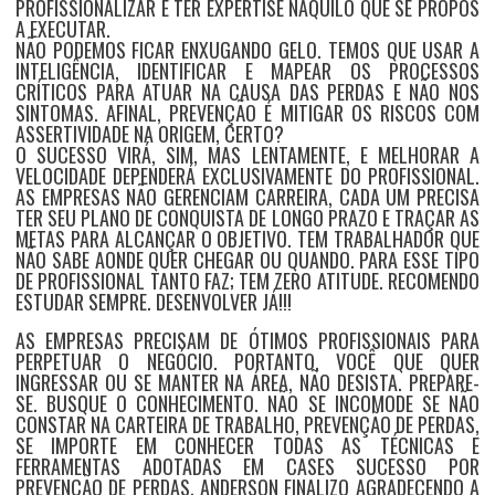
PROFISSIONALIZAR É TER EXPERTISE NAQUILO QUE SE PROPÔS
A EXECUTAR.
NÃO PODEMOS FICAR ENXUGANDO GELO. TEMOS QUE USAR A
INTELIGÊNCIA, IDENTIFICAR E MAPEAR OS PROCESSOS
CRÍTICOS PARA ATUAR NA CAUSA DAS PERDAS E NÃO NOS
SINTOMAS. AFINAL, PREVENÇÃO É MITIGAR OS RISCOS COM
ASSERTIVIDADE NA ORIGEM, CERTO?
O SUCESSO VIRÁ, SIM, MAS LENTAMENTE, E MELHORAR A
VELOCIDADE DEPENDERÁ EXCLUSIVAMENTE DO PROFISSIONAL.
AS EMPRESAS NÃO GERENCIAM CARREIRA, CADA UM PRECISA
TER SEU PLANO DE CONQUISTA DE LONGO PRAZO E TRAÇAR AS
METAS PARA ALCANÇAR O OBJETIVO. TEM TRABALHADOR QUE
NÃO SABE AONDE QUER CHEGAR OU QUANDO. PARA ESSE TIPO
DE PROFISSIONAL TANTO FAZ; TEM ZERO ATITUDE. RECOMENDO
ESTUDAR SEMPRE. DESENVOLVER JÁ!!!
AS EMPRESAS PRECISAM DE ÓTIMOS PROFISSIONAIS PARA
PERPETUAR O NEGÓCIO. PORTANTO, VOCÊ QUE QUER
INGRESSAR OU SE MANTER NA ÁREA, NÃO DESISTA. PREPARE-
SE. BUSQUE O CONHECIMENTO. NÃO SE INCOMODE SE NÃO
CONSTAR NA CARTEIRA DE TRABALHO, PREVENÇÃO DE PERDAS,
SE IMPORTE EM CONHECER TODAS AS TÉCNICAS E
FERRAMENTAS ADOTADAS EM CASES SUCESSO POR
PREVENÇÃO DE PERDAS. ANDERSON FINALIZO AGRADECENDO A