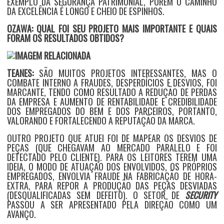
EXEMPLO DA SEGURANÇA PATRIMONIAL, PORÉM O CAMINHO
DA EXCELÊNCIA É LONGO E CHEIO DE ESPINHOS.
OZAWA: QUAL FOI SEU PROJETO MAIS IMPORTANTE E QUAIS
FORAM OS RESULTADOS OBTIDOS?
TEANES:
SÃO MUITOS PROJETOS INTERESSANTES, MAS O
COMBATE INTERNO A FRAUDES, DESPERDÍCIOS E DESVIOS, FOI
MARCANTE, TENDO COMO RESULTADO A REDUÇÃO DE PERDAS
DA EMPRESA E AUMENTO DE RENTABILIDADE E CREDIBILIDADE
DOS EMPREGADOS DO BEM E DOS PARCEIROS, PORTANTO,
VALORANDO E FORTALECENDO A REPUTAÇÃO DA MARCA.
OUTRO PROJETO QUE ATUEI FOI DE MAPEAR OS DESVIOS DE
PEÇAS (QUE CHEGAVAM AO MERCADO PARALELO E FOI
DETECTADO PELO CLIENTE). PARA OS LEITORES TEREM UMA
IDEIA, O MODO DE ATUAÇÃO DOS ENVOLVIDOS, OS PRÓPRIOS
EMPREGADOS, ENVOLVIA FRAUDE NA FABRICAÇÃO DE HORA-
EXTRA, PARA REPOR A PRODUÇÃO DAS PEÇAS DESVIADAS
(DESQUALIFICADAS SEM DEFEITO). O SETOR DE
SECURITY
PASSOU A SER APRESENTADO PELA DIREÇÃO COMO UM
AVANÇO.