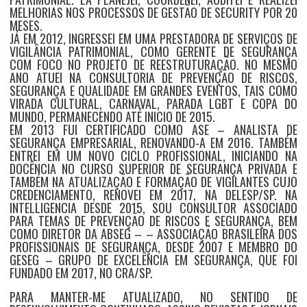
MELHORIAS NOS PROCESSOS DE GESTÃO DE SECURITY POR 20
MESES.
JÁ EM 2012, INGRESSEI EM UMA PRESTADORA DE SERVIÇOS DE
VIGILÂNCIA PATRIMONIAL, COMO GERENTE DE SEGURANÇA
COM FOCO NO PROJETO DE REESTRUTURAÇÃO. NO MESMO
ANO ATUEI NA CONSULTORIA DE PREVENÇÃO DE RISCOS,
SEGURANÇA E QUALIDADE EM GRANDES EVENTOS, TAIS COMO
VIRADA CULTURAL, CARNAVAL, PARADA LGBT E COPA DO
MUNDO, PERMANECENDO ATÉ INICIO DE 2015.
EM 2013 FUI CERTIFICADO COMO ASE – ANALISTA DE
SEGURANÇA EMPRESARIAL, RENOVANDO-A EM 2016. TAMBÉM
ENTREI EM UM NOVO CICLO PROFISSIONAL, INICIANDO NA
DOCÊNCIA NO CURSO SUPERIOR DE SEGURANÇA PRIVADA E
TAMBÉM NA ATUALIZAÇÃO E FORMAÇÃO DE VIGILANTES CUJO
CREDENCIAMENTO, RENOVEI EM 2017, NA DELESP/SP. NA
INTELLIGENCIA DESDE 2015, SOU CONSULTOR ASSOCIADO
PARA TEMAS DE PREVENÇÃO DE RISCOS E SEGURANÇA, BEM
COMO DIRETOR DA ABSEG – – ASSOCIAÇÃO BRASILEIRA DOS
PROFISSIONAIS DE SEGURANÇA, DESDE 2007 E MEMBRO DO
GESEG – GRUPO DE EXCELÊNCIA EM SEGURANÇA, QUE FOI
FUNDADO EM 2017, NO CRA/SP.
PARA MANTER-ME ATUALIZADO, NO SENTIDO DE