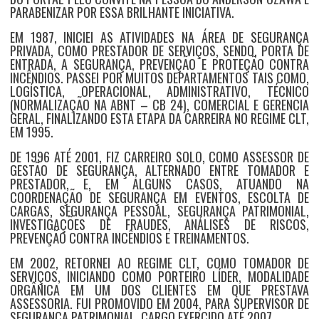
PARABENIZAR POR ESSA BRILHANTE INICIATIVA.
EM 1987, INICIEI AS ATIVIDADES NA ÁREA DE SEGURANÇA
PRIVADA, COMO PRESTADOR DE SERVIÇOS, SENDO, PORTA DE
ENTRADA, A SEGURANÇA, PREVENÇÃO E PROTEÇÃO CONTRA
INCÊNDIOS. PASSEI POR MUITOS DEPARTAMENTOS TAIS COMO,
LOGÍSTICA, OPERACIONAL, ADMINISTRATIVO, TÉCNICO
(NORMALIZAÇÃO NA ABNT – CB 24), COMERCIAL E GERENCIA
GERAL, FINALIZANDO ESTA ETAPA DA CARREIRA NO REGIME CLT,
EM 1995.
DE 1996 ATÉ 2001, FIZ CARREIRO SOLO, COMO ASSESSOR DE
GESTÃO DE SEGURANÇA, ALTERNADO ENTRE TOMADOR E
PRESTADOR, E, EM ALGUNS CASOS, ATUANDO NA
COORDENAÇÃO DE SEGURANÇA EM EVENTOS, ESCOLTA DE
CARGAS, SEGURANÇA PESSOAL, SEGURANÇA PATRIMONIAL,
INVESTIGAÇÕES DE FRAUDES, ANÁLISES DE RISCOS,
PREVENÇÃO CONTRA INCÊNDIOS E TREINAMENTOS.
EM 2002, RETORNEI AO REGIME CLT, COMO TOMADOR DE
SERVIÇOS, INICIANDO COMO PORTEIRO LÍDER, MODALIDADE
ORGÂNICA EM UM DOS CLIENTES EM QUE PRESTAVA
ASSESSORIA. FUI PROMOVIDO EM 2004, PARA SUPERVISOR DE
SEGURANÇA PATRIMONIAL, CARGO EXERCIDO ATÉ 2007.