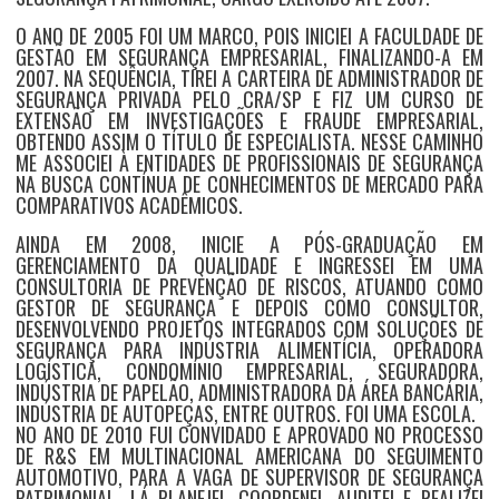
O ANO DE 2005 FOI UM MARCO, POIS INICIEI A FACULDADE DE
GESTÃO EM SEGURANÇA EMPRESARIAL, FINALIZANDO-A EM
2007. NA SEQUÊNCIA, TIREI A CARTEIRA DE ADMINISTRADOR DE
SEGURANÇA PRIVADA PELO CRA/SP E FIZ UM CURSO DE
EXTENSÃO EM INVESTIGAÇÕES E FRAUDE EMPRESARIAL,
OBTENDO ASSIM O TÍTULO DE ESPECIALISTA. NESSE CAMINHO
ME ASSOCIEI À ENTIDADES DE PROFISSIONAIS DE SEGURANÇA
NA BUSCA CONTÍNUA DE CONHECIMENTOS DE MERCADO PARA
COMPARATIVOS ACADÊMICOS.
AINDA EM 2008, INICIE A PÓS-GRADUAÇÃO EM
GERENCIAMENTO DA QUALIDADE E INGRESSEI EM UMA
CONSULTORIA DE PREVENÇÃO DE RISCOS, ATUANDO COMO
GESTOR DE SEGURANÇA E DEPOIS COMO CONSULTOR,
DESENVOLVENDO PROJETOS INTEGRADOS COM SOLUÇÕES DE
SEGURANÇA PARA INDÚSTRIA ALIMENTÍCIA, OPERADORA
LOGÍSTICA, CONDOMÍNIO EMPRESARIAL, SEGURADORA,
INDÚSTRIA DE PAPELÃO, ADMINISTRADORA DA ÁREA BANCÁRIA,
INDÚSTRIA DE AUTOPEÇAS, ENTRE OUTROS. FOI UMA ESCOLA.
NO ANO DE 2010 FUI CONVIDADO E APROVADO NO PROCESSO
DE R&S EM MULTINACIONAL AMERICANA DO SEGUIMENTO
AUTOMOTIVO, PARA A VAGA DE SUPERVISOR DE SEGURANÇA
PATRIMONIAL. LÁ PLANEJEI, COORDENEI, AUDITEI E REALIZEI