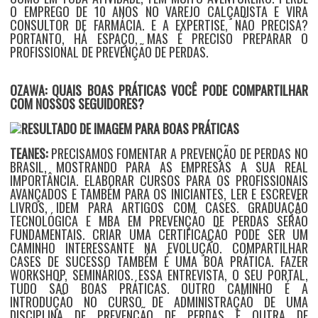
O EMPREGO DE 10 ANOS NO VAREJO CALÇADISTA E VIRA
CONSULTOR DE FARMÁCIA. E A EXPERTISE, NÃO PRECISA?
PORTANTO, HÁ ESPAÇO, MAS É PRECISO PREPARAR O
PROFISSIONAL DE PREVENÇÃO DE PERDAS.
OZAWA: QUAIS BOAS PRÁTICAS VOCÊ PODE COMPARTILHAR
COM NOSSOS SEGUIDORES?
TEANES:
PRECISAMOS FOMENTAR A PREVENÇÃO DE PERDAS NO
BRASIL, MOSTRANDO PARA AS EMPRESAS A SUA REAL
IMPORTÂNCIA. ELABORAR CURSOS PARA OS PROFISSIONAIS
AVANÇADOS E TAMBÉM PARA OS INICIANTES, LER E ESCREVER
LIVROS, IDEM PARA ARTIGOS COM CASES. GRADUAÇÃO
TECNOLÓGICA E MBA EM PREVENÇÃO DE PERDAS SERÃO
FUNDAMENTAIS. CRIAR UMA CERTIFICAÇÃO PODE SER UM
CAMINHO INTERESSANTE NA EVOLUÇÃO. COMPARTILHAR
CASES DE SUCESSO TAMBÉM É UMA BOA PRÁTICA. FAZER
WORKSHOP, SEMINÁRIOS. ESSA ENTREVISTA, O SEU PORTAL,
TUDO SÃO BOAS PRÁTICAS. OUTRO CAMINHO É A
INTRODUÇÃO NO CURSO DE ADMINISTRAÇÃO DE UMA
DISCIPLINA DE PREVENÇÃO DE PERDAS E OUTRA DE