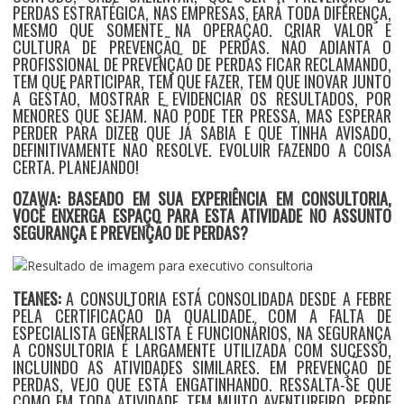
PERDAS ESTRATÉGICA, NAS EMPRESAS, FARÁ TODA DIFERENÇA,
MESMO QUE SOMENTE NA OPERAÇÃO. CRIAR VALOR E
CULTURA DE PREVENÇÃO DE PERDAS. NÃO ADIANTA O
PROFISSIONAL DE PREVENÇÃO DE PERDAS FICAR RECLAMANDO,
TEM QUE PARTICIPAR, TEM QUE FAZER, TEM QUE INOVAR JUNTO
A GESTÃO, MOSTRAR E EVIDENCIAR OS RESULTADOS, POR
MENORES QUE SEJAM. NÃO PODE TER PRESSA, MAS ESPERAR
PERDER PARA DIZER QUE JÁ SABIA E QUE TINHA AVISADO,
DEFINITIVAMENTE NÃO RESOLVE. EVOLUIR FAZENDO A COISA
CERTA. PLANEJANDO!
OZAWA: BASEADO EM SUA EXPERIÊNCIA EM CONSULTORIA,
VOCÊ ENXERGA ESPAÇO PARA ESTA ATIVIDADE NO ASSUNTO
SEGURANÇA E PREVENÇÃO DE PERDAS?
TEANES:
A CONSULTORIA ESTÁ CONSOLIDADA DESDE A FEBRE
PELA CERTIFICAÇÃO DA QUALIDADE. COM A FALTA DE
ESPECIALISTA GENERALISTA E FUNCIONÁRIOS, NA SEGURANÇA
A CONSULTORIA É LARGAMENTE UTILIZADA COM SUCESSO,
INCLUINDO AS ATIVIDADES SIMILARES. EM PREVENÇÃO DE
PERDAS, VEJO QUE ESTÁ ENGATINHANDO. RESSALTA-SE QUE
COMO EM TODA ATIVIDADE, TEM MUITO AVENTUREIRO. PERDE