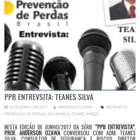
PPB ENTREVSITA: TEANES SILVA
16 DE JUNHO DE 2017
ANDERSON OZAWA
ENTREVISTA
,
PREVENÇÃO DE PERDAS
,
SEGURANÇA
,
TEANES
,
VAREJO
NESTA EDIÇÃO DE JUNHO/2017 DA SÉRIE
“PPB ENTREVISTA”
,
PROF. ANDERSON OZAWA
CONVERSOU COM ADM. TEANES
SILVA, CONSULTOR DE SEGURANÇA E RISCOS, DIRETOR