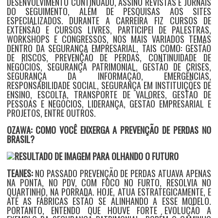
DESENVOLVIMENTO CONTINUADO, ASSINO REVISTAS E JORNAIS
DO SEGUIMENTO, ALÉM DE PESQUISAS AOS SITES
ESPECIALIZADOS. DURANTE A CARREIRA FIZ CURSOS DE
EXTENSÃO E CURSOS LIVRES, PARTICIPEI DE PALESTRAS,
WORKSHOPS E CONGRESSOS, NOS MAIS VARIADOS TEMAS
DENTRO DA SEGURANÇA EMPRESARIAL, TAIS COMO: GESTÃO
DE RISCOS, PREVENÇÃO DE PERDAS, CONTINUIDADE DE
NEGÓCIOS, SEGURANÇA PATRIMONIAL, GESTÃO DE CRISES,
SEGURANÇA DA INFORMAÇÃO, EMERGÊNCIAS,
RESPONSABILIDADE SOCIAL, SEGURANÇA EM INSTITUIÇÕES DE
ENSINO, ESCOLTA, TRANSPORTE DE VALORES, GESTÃO DE
PESSOAS E NEGÓCIOS, LIDERANÇA, GESTÃO EMPRESARIAL E
PROJETOS, ENTRE OUTROS.
OZAWA: COMO VOCÊ ENXERGA A PREVENÇÃO DE PERDAS NO
BRASIL?
TEANES:
NO PASSADO PREVENÇÃO DE PERDAS ATUAVA APENAS
NA PONTA, NO PDV, COM FOCO NO FURTO, RESOLVIA NO
QUARTINHO, NA PORRADA. HOJE, ATUA ESTRATEGICAMENTE, E
ATÉ AS FÁBRICAS ESTÃO SE ALINHANDO A ESSE MODELO.
PORTANTO, ENTENDO QUE HOUVE FORTE EVOLUÇÃO A