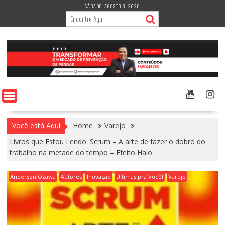
Skip
SÁBADO, AGOSTO 8, 2026
to
content
Você está Aqui
Home
Varejo
Livros que Estou Lendo: Scrum – A arte de fazer o dobro do
trabalho na metade do tempo – Efeito Halo
Anderson Ozawa
Autores
Inovação
Últimas pra Você!
Varejo