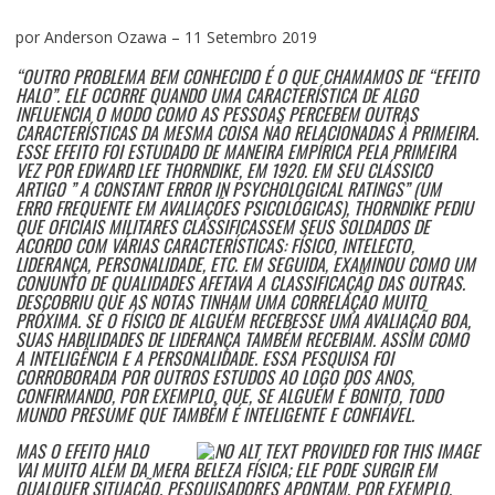
por Anderson Ozawa – 11 Setembro 2019
“OUTRO PROBLEMA BEM CONHECIDO É O QUE CHAMAMOS DE “EFEITO
HALO”. ELE OCORRE QUANDO UMA CARACTERÍSTICA DE ALGO
INFLUENCIA O MODO COMO AS PESSOAS PERCEBEM OUTRAS
CARACTERÍSTICAS DA MESMA COISA NÃO RELACIONADAS À PRIMEIRA.
ESSE EFEITO FOI ESTUDADO DE MANEIRA EMPÍRICA PELA PRIMEIRA
VEZ POR EDWARD LEE THORNDIKE, EM 1920. EM SEU CLÁSSICO
ARTIGO ” A CONSTANT ERROR IN PSYCHOLOGICAL RATINGS” (UM
ERRO FREQUENTE EM AVALIAÇÕES PSICOLÓGICAS), THORNDIKE PEDIU
QUE OFICIAIS MILITARES CLASSIFICASSEM SEUS SOLDADOS DE
ACORDO COM VÁRIAS CARACTERÍSTICAS: FÍSICO, INTELECTO,
LIDERANÇA, PERSONALIDADE, ETC. EM SEGUIDA, EXAMINOU COMO UM
CONJUNTO DE QUALIDADES AFETAVA A CLASSIFICAÇÃO DAS OUTRAS.
DESCOBRIU QUE AS NOTAS TINHAM UMA CORRELAÇÃO MUITO
PRÓXIMA. SE O FÍSICO DE ALGUÉM RECEBESSE UMA AVALIAÇÃO BOA,
SUAS HABILIDADES DE LIDERANÇA TAMBÉM RECEBIAM. ASSIM COMO
A INTELIGÊNCIA E A PERSONALIDADE. ESSA PESQUISA FOI
CORROBORADA POR OUTROS ESTUDOS AO LOGO DOS ANOS,
CONFIRMANDO, POR EXEMPLO, QUE, SE ALGUÉM É BONITO, TODO
MUNDO PRESUME QUE TAMBÉM É INTELIGENTE E CONFIÁVEL.
MAS O EFEITO HALO
VAI MUITO ALÉM DA MERA BELEZA FÍSICA; ELE PODE SURGIR EM
QUALQUER SITUAÇÃO. PESQUISADORES APONTAM, POR EXEMPLO,