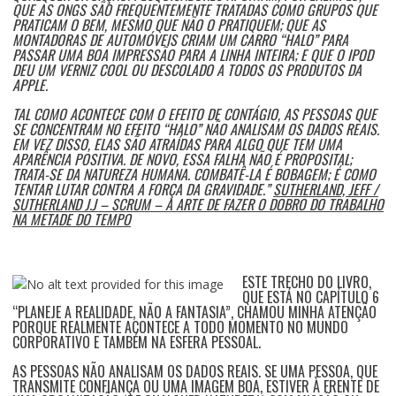
QUE AS ONGS SÃO FREQUENTEMENTE TRATADAS COMO GRUPOS QUE
PRATICAM O BEM, MESMO QUE NÃO O PRATIQUEM; QUE AS
MONTADORAS DE AUTOMÓVEIS CRIAM UM CARRO “HALO” PARA
PASSAR UMA BOA IMPRESSÃO PARA A LINHA INTEIRA; E QUE O IPOD
DEU UM VERNIZ COOL OU DESCOLADO A TODOS OS PRODUTOS DA
APPLE.
TAL COMO ACONTECE COM O EFEITO DE CONTÁGIO, AS PESSOAS QUE
SE CONCENTRAM NO EFEITO “HALO” NÃO ANALISAM OS DADOS REAIS.
EM VEZ DISSO, ELAS SÃO ATRAÍDAS PARA ALGO QUE TEM UMA
APARÊNCIA POSITIVA. DE NOVO, ESSA FALHA NÃO É PROPOSITAL;
TRATA-SE DA NATUREZA HUMANA. COMBATÊ-LA É BOBAGEM; É COMO
TENTAR LUTAR CONTRA A FORÇA DA GRAVIDADE.”
SUTHERLAND, JEFF /
SUTHERLAND J.J – SCRUM – A ARTE DE FAZER O DOBRO DO TRABALHO
NA METADE DO TEMPO
ESTE TRECHO DO LIVRO,
QUE ESTÁ NO CAPÍTULO 6
“PLANEJE A REALIDADE, NÃO A FANTASIA”, CHAMOU MINHA ATENÇÃO
PORQUE REALMENTE ACONTECE A TODO MOMENTO NO MUNDO
CORPORATIVO E TAMBÉM NA ESFERA PESSOAL.
AS PESSOAS NÃO ANALISAM OS DADOS REAIS. SE UMA PESSOA, QUE
TRANSMITE CONFIANÇA OU UMA IMAGEM BOA, ESTIVER À FRENTE DE