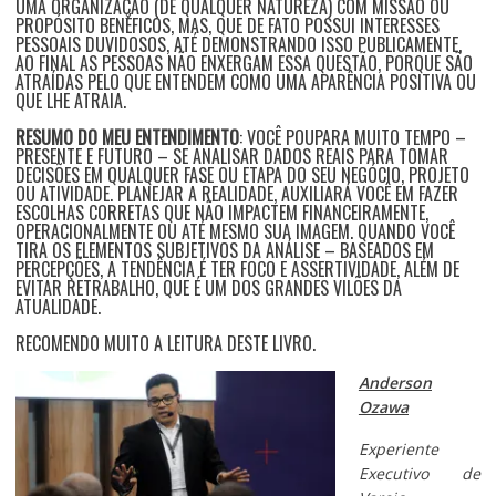
UMA ORGANIZAÇÃO (DE QUALQUER NATUREZA) COM MISSÃO OU
PROPÓSITO BENÉFICOS, MAS, QUE DE FATO POSSUI INTERESSES
PESSOAIS DUVIDOSOS, ATÉ DEMONSTRANDO ISSO PUBLICAMENTE,
AO FINAL AS PESSOAS NÃO ENXERGAM ESSA QUESTÃO, PORQUE SÃO
ATRAÍDAS PELO QUE ENTENDEM COMO UMA APARÊNCIA POSITIVA OU
QUE LHE ATRAIA.
RESUMO DO MEU ENTENDIMENTO
: VOCÊ POUPARA MUITO TEMPO –
PRESENTE E FUTURO – SE ANALISAR DADOS REAIS PARA TOMAR
DECISÕES EM QUALQUER FASE OU ETAPA DO SEU NEGÓCIO, PROJETO
OU ATIVIDADE. PLANEJAR A REALIDADE, AUXILIARÁ VOCÊ EM FAZER
ESCOLHAS CORRETAS QUE NÃO IMPACTEM FINANCEIRAMENTE,
OPERACIONALMENTE OU ATÉ MESMO SUA IMAGEM. QUANDO VOCÊ
TIRA OS ELEMENTOS SUBJETIVOS DA ANÁLISE – BASEADOS EM
PERCEPÇÕES, A TENDÊNCIA É TER FOCO E ASSERTIVIDADE, ALÉM DE
EVITAR RETRABALHO, QUE É UM DOS GRANDES VILÕES DA
ATUALIDADE.
RECOMENDO MUITO A LEITURA DESTE LIVRO.
Anderson
Ozawa
Experiente
Executivo de