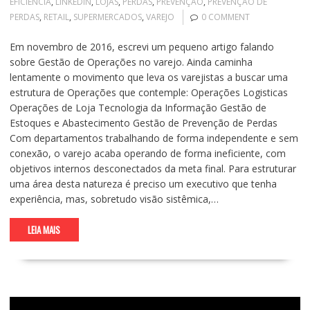
EFICIÊNCIA
,
LINKEDIN
,
LOJAS
,
PERDAS
,
PREVENÇÃO
,
PREVENÇÃO DE
PERDAS
,
RETAIL
,
SUPERMERCADOS
,
VAREJO
0 COMMENT
Em novembro de 2016, escrevi um pequeno artigo falando
sobre Gestão de Operações no varejo. Ainda caminha
lentamente o movimento que leva os varejistas a buscar uma
estrutura de Operações que contemple: Operações Logisticas
Operações de Loja Tecnologia da Informação Gestão de
Estoques e Abastecimento Gestão de Prevenção de Perdas
Com departamentos trabalhando de forma independente e sem
conexão, o varejo acaba operando de forma ineficiente, com
objetivos internos desconectados da meta final. Para estruturar
uma área desta natureza é preciso um executivo que tenha
experiência, mas, sobretudo visão sistêmica,…
LEIA MAIS
Tocador