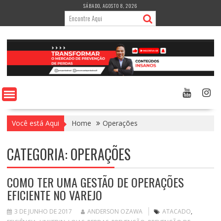
Skip
SÁBADO, AGOSTO 8, 2026
to
content
Você está Aqui
Home
Operações
CATEGORIA:
OPERAÇÕES
COMO TER UMA GESTÃO DE OPERAÇÕES
EFICIENTE NO VAREJO
3 DE JUNHO DE 2017
ANDERSON OZAWA
ATACADO
,