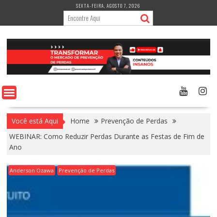
Skip
SEXTA-FEIRA, AGOSTO 7, 2026
to
content
Você está Aqui
Home
Prevenção de Perdas
WEBINAR: Como Reduzir Perdas Durante as Festas de Fim de
Ano
Anderson Ozawa
Prevenção de Perdas