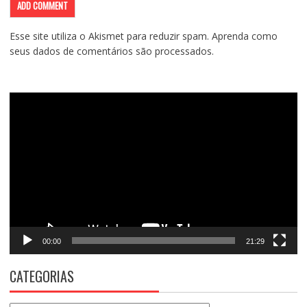
Esse site utiliza o Akismet para reduzir spam.
Aprenda como
seus dados de comentários são processados
.
Tocador
de
vídeo
00:00
21:29
CATEGORIAS