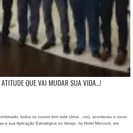
ATITUDE QUE VAI MUDAR SUA VIDA…!
combinado, todos os cursos tem este clima…rss), aconteceu o curso
s e sua Aplicação Estratégica no Varejo, no Hotel Mercure, em