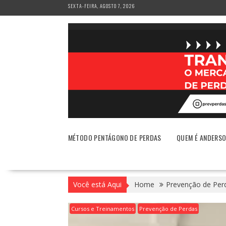
Skip
SEXTA-FEIRA, AGOSTO 7, 2026
to
content
MÉTODO PENTÁGONO DE PERDAS
QUEM É ANDERS
Você está Aqui
Home
Prevenção de Per
Cursos e Treinamentos
Prevenção de Perdas