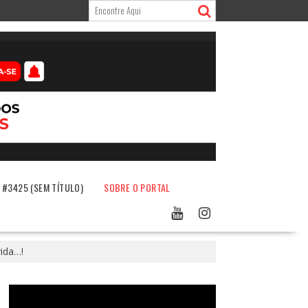
#3425 (SEM TÍTULO)
SOBRE O PORTAL
ida…!
Tocador
de