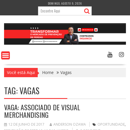
Skip
DOMINGO, AGOSTO 9, 2026
to
content
Você está Aqui
Home
Vagas
TAG:
VAGAS
VAGA: ASSOCIADO DE VISUAL
MERCHANDISING
12 DE JUNHO DE 2017
ANDERSON OZAWA
OPORTUNIDADE
,