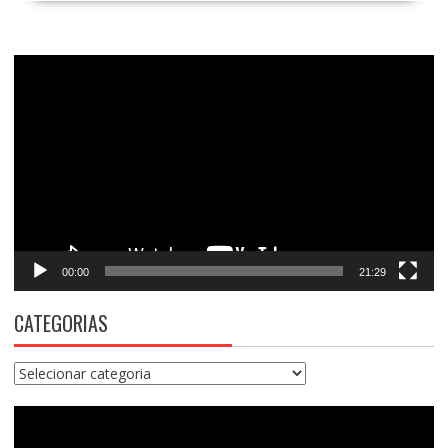
Tocador
de
vídeo
00:00
21:29
CATEGORIAS
Categorias