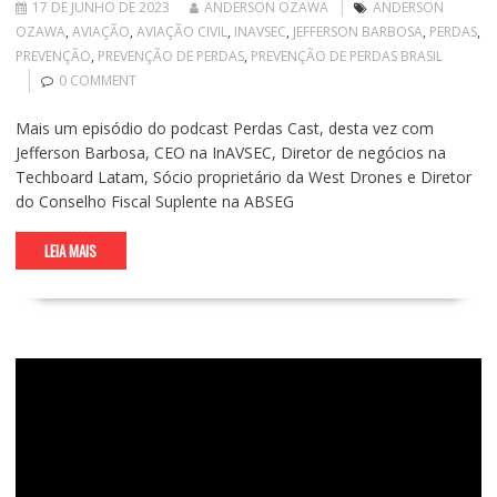
17 DE JUNHO DE 2023
ANDERSON OZAWA
ANDERSON
OZAWA
,
AVIAÇÃO
,
AVIAÇÃO CIVIL
,
INAVSEC
,
JEFFERSON BARBOSA
,
PERDAS
,
PREVENÇÃO
,
PREVENÇÃO DE PERDAS
,
PREVENÇÃO DE PERDAS BRASIL
0 COMMENT
Mais um episódio do podcast Perdas Cast, desta vez com
Jefferson Barbosa, CEO na InAVSEC, Diretor de negócios na
Techboard Latam, Sócio proprietário da West Drones e Diretor
do Conselho Fiscal Suplente na ABSEG
LEIA MAIS
Tocador
de
vídeo