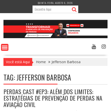
Skip
QUINTA-FEIRA, AGOSTO 6, 2026
to
content
Você está Aqui
Home
Jefferson Barbosa
TAG:
JEFFERSON BARBOSA
PERDAS CAST #EP3: ALÉM DOS LIMITES:
ESTRATÉGIAS DE PREVENÇÃO DE PERDAS NA
AVIAÇÃO CIVIL