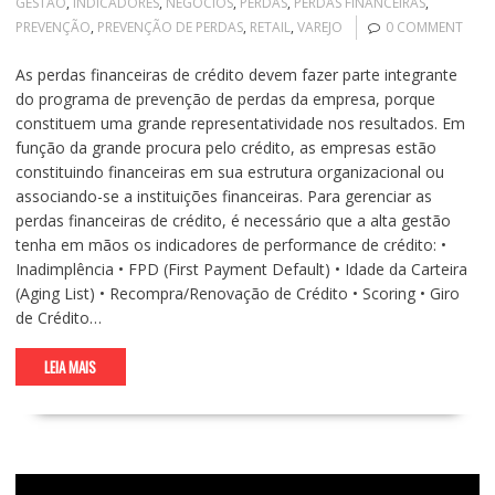
GESTÃO
,
INDICADORES
,
NEGÓCIOS
,
PERDAS
,
PERDAS FINANCEIRAS
,
PREVENÇÃO
,
PREVENÇÃO DE PERDAS
,
RETAIL
,
VAREJO
0 COMMENT
As perdas financeiras de crédito devem fazer parte integrante
do programa de prevenção de perdas da empresa, porque
constituem uma grande representatividade nos resultados. Em
função da grande procura pelo crédito, as empresas estão
constituindo financeiras em sua estrutura organizacional ou
associando-se a instituições financeiras. Para gerenciar as
perdas financeiras de crédito, é necessário que a alta gestão
tenha em mãos os indicadores de performance de crédito: •
Inadimplência • FPD (First Payment Default) • Idade da Carteira
(Aging List) • Recompra/Renovação de Crédito • Scoring • Giro
de Crédito…
LEIA MAIS
Tocador