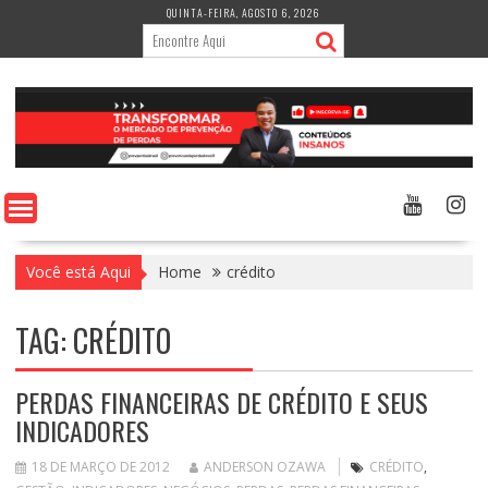
Skip
QUINTA-FEIRA, AGOSTO 6, 2026
to
content
Você está Aqui
Home
crédito
TAG:
CRÉDITO
PERDAS FINANCEIRAS DE CRÉDITO E SEUS
INDICADORES
18 DE MARÇO DE 2012
ANDERSON OZAWA
CRÉDITO
,