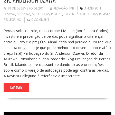
19 DE DEZEMBRO DE 2014
REDAÇÃO PPB
ANDERSON
OZAWA
,
AOZAWA
,
AUTOPEÇAS
,
PERDAS
,
PREVENÇÃO DE PERDAS
,
REVISTA
PELLEGRINO
0 COMMENT
Perdas sob controle, mais competitividade (por Sandra Godoy)
Investir em prevenção de perdas pode significar a diferença
entre o lucro e o prejuízo. Afinal, cada real perdido é um real que
se deixa de ganhar (e que pode melhorar o desempenho e até o
preço final) Participação do Sr. Anderson Ozawa, Diretor da
AOzawa Consultoria e Idealizador do Blog Prevenção de Perdas
Brasil, falando sobre o assunto e dando dicas e orientações
sobre como o varejo de autopeças pode agir contra as perdas.
A Revista Pellegrino é referência e importante…
LEIA MAIS
Tocador