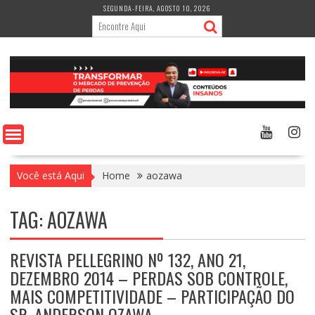
Skip
SEGUNDA-FEIRA, AGOSTO 10, 2026
to
content
Você está Aqui
Home
aozawa
TAG:
AOZAWA
REVISTA PELLEGRINO Nº 132, ANO 21,
DEZEMBRO 2014 – PERDAS SOB CONTROLE,
MAIS COMPETITIVIDADE – PARTICIPAÇÃO DO
SR. ANDERSON OZAWA