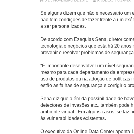
3 DE NOVEMBRO DE 2012
ANDERSON OZAWA
Se alguns dizem que não é necessário um ex
não tem condições de fazer frente a um exér
a ser personalizadas.
De acordo com
Ezequias Sena
,
diretor com
tecnologia e negócios que está há 20 anos 
prevenir e resolver problemas de segurança
“É importante desenvolver um nível seguranç
mesmo para cada departamento da empresa.
uso de produtos ou na adoção de políticas i
estão as falhas de segurança e corrigir o pr
Sena diz que além da possibilidade de haver
detectores de invasões etc., também pode 
ambiente virtual. Em alguns casos, se faz n
às vulnerabilidades existentes.
O executivo da Online Data Center aponta 1