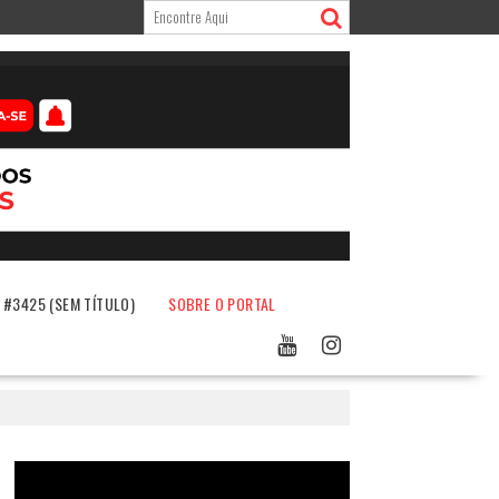
#3425 (SEM TÍTULO)
SOBRE O PORTAL
Tocador
de