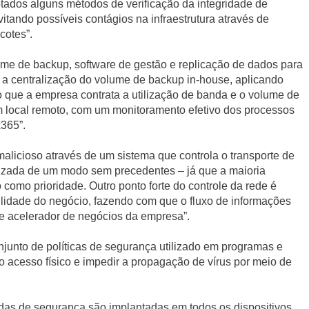
otados alguns métodos de verificação da integridade de
itando possíveis contágios na infraestrutura através de
cotes”.
me de backup, software de gestão e replicação de dados para
 a centralização do volume de backup in-house, aplicando
que a empresa contrata a utilização de banda e o volume de
m local remoto, com um monitoramento efetivo dos processos
365”.
malicioso através de um sistema que controla o transporte de
izada de um modo sem precedentes – já que a maioria
omo prioridade. Outro ponto forte do controle da rede é
ilidade do negócio, fazendo com que o fluxo de informações
e acelerador de negócios da empresa”.
njunto de políticas de segurança utilizado em programas e
o acesso físico e impedir a propagação de vírus por meio de
das de segurança são implantadas em todos os dispositivos