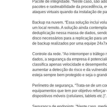
Pacote de integridade. “Neste caso, são ad
pacotes e rastreabilidade da procedência, ev
ataques virtuais quando da instalação de pa
Backup na nuvem. “Essa solução inclui volu
um local remoto. A solução ainda contempla
deduplicação nessa massa de dados, sendo 
disco necessários para a replicação para u
de backup realizados por uma equipe 24x7x
Controle da rede. “Ao interromper o tráfego 
dados, a segurança da empresa é potencial
classifica apenas velocidade e desempenho c
aumentar a detecção do risco e da vulnerab
esteja sempre bem protegido e seja o grand
Perímetro de segurança. “Trata-se de um co
equipamentos que tem por objetivo reforçar 
dispositivos móveis (celulares, tablets etc.)”.
Segurança de endpoints. “Neste caso, medi