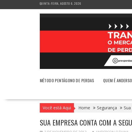
Skip
QUINTA-FEIRA, AGOSTO 6, 2026
to
content
MÉTODO PENTÁGONO DE PERDAS
QUEM É ANDERS
Você está Aqui
Home
Segurança
Sua 
SUA EMPRESA CONTA COM A SEGU