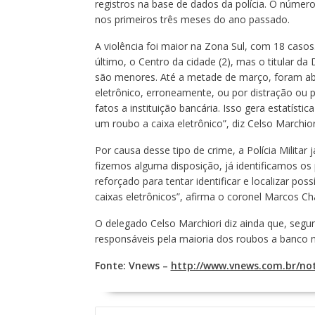
registros na base de dados da polícia. O número
nos primeiros três meses do ano passado.
A violência foi maior na Zona Sul, com 18 casos.
último, o Centro da cidade (2), mas o titular d
são menores. Até a metade de março, foram abe
eletrônico, erroneamente, ou por distração ou 
fatos a instituição bancária. Isso gera estatíst
um roubo a caixa eletrônico”, diz Celso Marchior
Por causa desse tipo de crime, a Polícia Militar
fizemos alguma disposição, já identificamos os p
reforçado para tentar identificar e localizar po
caixas eletrônicos”, afirma o coronel Marcos Ch
O delegado Celso Marchiori diz ainda que, segu
responsáveis pela maioria dos roubos a banco n
Fonte: Vnews –
http://www.vnews.com.br/not
NAVEGAÇÃO