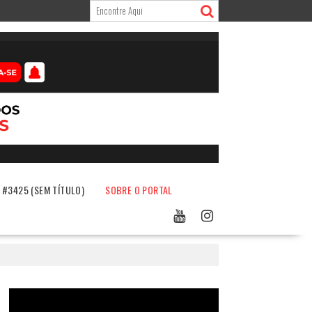
#3425 (SEM TÍTULO)
SOBRE O PORTAL
Tocador
de