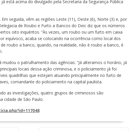
 já está acima do divulgado pela Secretaria da Segurança Pública
 Em seguida, vêm as regiões Leste (11), Oeste (6), Norte (3) e, por
a Delegacia de Roubo e Furto a Bancos do Deic diz que os números
rtos oito inquéritos. “Às vezes, um roubo ou um furto em caixa
por equívoco, acaba se colocando na ocorrência como local dos
ica de roubo a banco, quando, na realidade, não é roubo a banco, é
i.
 já mudou o patrulhamento das agências. “Já alteramos o horário, já
rincipais locais dessa ação criminosa, e o policiamento já foi
ssíveis quadrilhas que estejam atuando principalmente no furto de
aves, comandante do policiamento na capital paulista.
ndo as investigações, quatro grupos de criminosos são
a cidade de São Paulo.
icia.php?id=117048