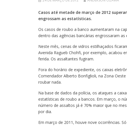
24 DE MARÇO DE 2012
ANDERSON OZAWA
Casos até metade de março de 2012 superam 
engrossam as estatísticas.
Os casos de roubo a banco aumentaram na capit
dentro das agências bancárias engrossaram as e
Neste mês, cenas de vidros estilhaçados ficara
Avenida Ragueb Chohfi, por exemplo, acabou em 
ferida. Os assaltantes fugiram.
Fora do horário de expediente, os caixas eletr
Comendador Alberto Bonfiglioli, na Zona Oeste
roubar nada.
Na base de dados da polícia, os ataques a caix
estatísticas de roubo a bancos. Em março, o n
número de assaltos já é 70% maior que no mes
por dia.
Em março de 2011, houve nove ocorrências. Só 