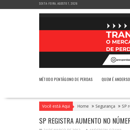
Skip
SEXTA-FEIRA, AGOSTO 7, 2026
to
content
MÉTODO PENTÁGONO DE PERDAS
QUEM É ANDERS
Você está Aqui
Home
Segurança
SP 
SP REGISTRA AUMENTO NO NÚMER