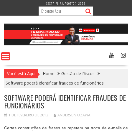
Skip
SEXTA-FEIRA, AGOSTO 7, 2026
to
content
Você está Aqui
Home
Gestão de Riscos
Software poderá identificar fraudes de funcionários
SOFTWARE PODERÁ IDENTIFICAR FRAUDES DE
FUNCIONÁRIOS
1 DE FEVEREIRO DE 2013
ANDERSON OZAWA
Certas construções de frases se repetem na troca de e-mails de