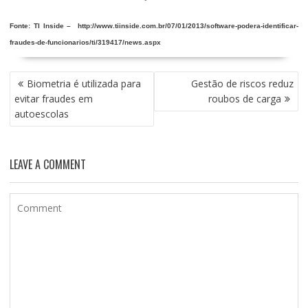
Fonte: TI Inside –
http://www.tiinside.com.br/07/01/2013/software-podera-identificar-
fraudes-de-funcionarios/ti/319417/news.aspx
NAVEGAÇÃO
Biometria é utilizada para
Gestão de riscos reduz
DE
evitar fraudes em
roubos de carga
POST
autoescolas
LEAVE A COMMENT