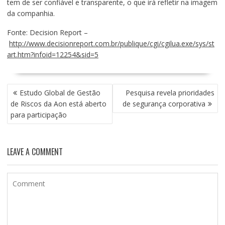
tem de ser confiável e transparente, o que irá refletir na imagem
da companhia.
Fonte: Decision Report –
http://www.decisionreport.com.br/publique/cgi/cgilua.exe/sys/st
art.htm?infoid=12254&sid=5
NAVEGAÇÃO
Estudo Global de Gestão
Pesquisa revela prioridades
DE
de Riscos da Aon está aberto
de segurança corporativa
POST
para participação
LEAVE A COMMENT