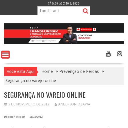
Skip
SÁBADO, AGOSTO 8, 2026
to
content
Você está Aqui
Home
Prevenção de Perdas
Segurança no varejo online
SEGURANÇA NO VAREJO ONLINE
3 DE NOVEMBRO DE 2012
ANDERSON OZAWA
Decision Report
11/10/2012