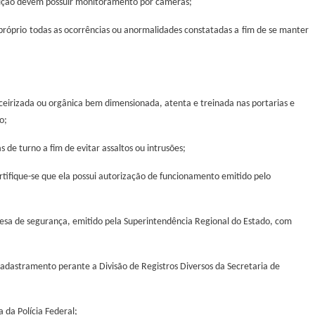
buição devem possuir monitoramento por câmeras;
próprio todas as ocorrências ou anormalidades constatadas a fim de se manter
eirizada ou orgânica bem dimensionada, atenta e treinada nas portarias e
o;
de turno a fim de evitar assaltos ou intrusões;
ifique-se que ela possui autorização de funcionamento emitido pelo
sa de segurança, emitido pela Superintendência Regional do Estado, com
Cadastramento perante a Divisão de Registros Diversos da Secretaria de
 da Polícia Federal;