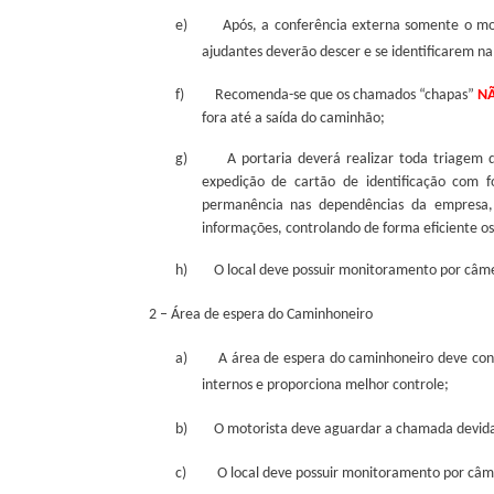
e)
Após, a conferência externa somente o mo
ajudantes deverão descer e se identificarem na
f)
Recomenda-se que os chamados “chapas”
N
fora até a saída do caminhão;
g)
A portaria deverá realizar toda triagem d
expedição de cartão de identificação com 
permanência nas dependências da empresa, 
informações, controlando de forma eficiente os
h)
O local deve possuir monitoramento por câm
2 – Área de espera do Caminhoneiro
a)
A área de espera do caminhoneiro deve cont
internos e proporciona melhor controle;
b)
O motorista deve aguardar a chamada devida
c)
O local deve possuir monitoramento por câm