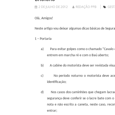
2 DE JULHO DE 2012
REDAÇÃO PPB
GES
Olá, Amigos!
Neste artigo vou deixar algumas dicas básicas de Segur
1 – Portaria
a)
Para evitar golpes como o chamado “Cavalo 
entrem em marcha ré e com o Baú aberto;
b)
A cabine do motorista deve ser revistada vis
c)
No período noturno o motorista deve acen
identificação;
d)
Nos casos dos caminhões que chegam lacra
segurança deve conferir se o lacre bate com o 
nota e não escrito a caneta, neste caso, reco
entrar;