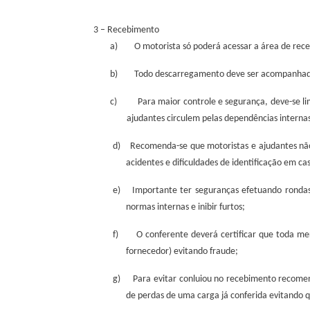
3 – Recebimento
a)
O motorista só poderá acessar a área de re
b)
Todo descarregamento deve ser acompanhado
c)
Para maior controle e segurança, deve-se l
ajudantes circulem pelas dependências internas
d)
Recomenda-se que motoristas e ajudantes nã
acidentes e dificuldades de identificação em ca
e)
Importante ter seguranças efetuando rondas 
normas internas e inibir furtos;
f)
O conferente deverá certificar que toda me
fornecedor) evitando fraude;
g)
Para evitar conluiou no recebimento recome
de perdas de uma carga já conferida evitando q