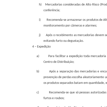
h)
Mercadorias consideradas de Alto Risco (Pro
conferência;
i)
Recomenda-se armazenar os produtos de Alto
monitoramento por câmeras e alarmes;
j)
Após o recebimento as mercadorias devem ser
evitando furto ou degustação.
4 – Expedição
a)
Para facilitar a expedição toda mercadori
Centro de Distribuição;
b)
Após a separação das mercadorias e enc
prevenção de perdas escolha aleatoriamente um 
os produtos separados batam em quantidade, es
c)
Recomenda-se que só pessoas autorizadas p
furtos e roubos;