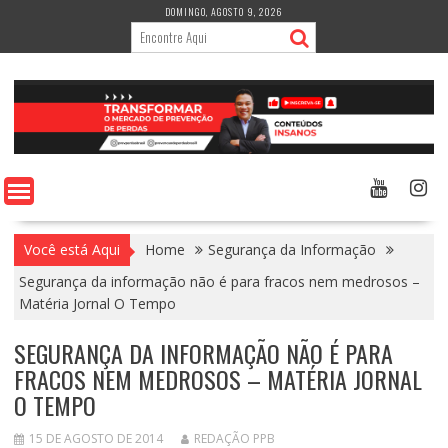
Skip
DOMINGO, AGOSTO 9, 2026
to
content
Você está Aqui
Home
Segurança da Informação
Segurança da informação não é para fracos nem medrosos –
Matéria Jornal O Tempo
SEGURANÇA DA INFORMAÇÃO NÃO É PARA
FRACOS NEM MEDROSOS – MATÉRIA JORNAL
O TEMPO
15 DE AGOSTO DE 2014
REDAÇÃO PPB