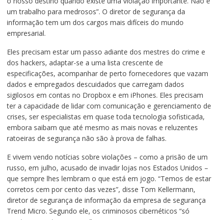
o nosso destino quando existe uma violação importante. Não é
um trabalho para medrosos”. O diretor de segurança da
informação tem um dos cargos mais difíceis do mundo
empresarial.
Eles precisam estar um passo adiante dos mestres do crime e
dos hackers, adaptar-se a uma lista crescente de
especificações, acompanhar de perto fornecedores que vazam
dados e empregados descuidados que carregam dados
sigilosos em contas no Dropbox e em iPhones. Eles precisam
ter a capacidade de lidar com comunicação e gerenciamento de
crises, ser especialistas em quase toda tecnologia sofisticada,
embora saibam que até mesmo as mais novas e reluzentes
ratoeiras de segurança não são à prova de falhas.
E vivem vendo notícias sobre violações – como a prisão de um
russo, em julho, acusado de invadir lojas nos Estados Unidos –
que sempre lhes lembram o que está em jogo. “Temos de estar
corretos cem por cento das vezes”, disse Tom Kellermann,
diretor de segurança de informação da empresa de segurança
Trend Micro. Segundo ele, os criminosos cibernéticos “só