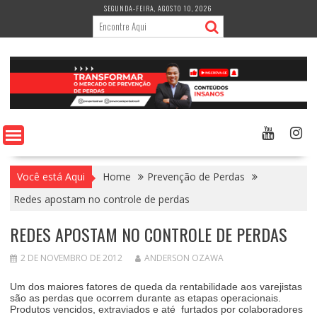
Skip
SEGUNDA-FEIRA, AGOSTO 10, 2026
to
content
Você está Aqui
Home
Prevenção de Perdas
Redes apostam no controle de perdas
REDES APOSTAM NO CONTROLE DE PERDAS
2 DE NOVEMBRO DE 2012
ANDERSON OZAWA
Um dos maiores fatores de queda da rentabilidade aos varejistas
são as perdas que ocorrem durante as etapas operacionais.
Produtos vencidos, extraviados e até furtados por colaboradores