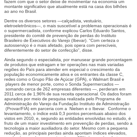
fazem com que o setor deixe de movimentar na economia um
montante significativo que atualmente está na casa dos bilhões
ao ano no Brasil.
Dentre os diversos setores —calçadista, vestuário,
eletroeletrônicos—, o mais suscetível a problemas operacionais é
o supermercadista, conforme explicou Carlos Eduardo Santos,
presidente do comitê de prevenção de perdas do Instituto
Brasileiro de Executivos do Varejo (Ibevar). “Com certeza o
autosserviço é o mais afetado, pois opera com perecíveis,
diferentemente do setor de confecção”, disse.
Ainda segundo o especialista, por manusear grande porcentagem
de produtos que estragam e ter operações nas mais variadas
regiões do País para atender em especial o crescimento da
população economicamente ativa e os entrantes da classe C,
redes como o Grupo Pão de Açúcar (GPA), o Walmart Brasil e
players de menor porte, como o Sonda Supermercados —
somando cerca de 262 empresas diferentes —, perderam em
2011 cerca de 1,96% de sua receita operacional. Os dados foram
apurados por meio de pesquisa realizada pelo Programa de
Administração do Varejo da Fundação Instituto de Administração
(Provar/FIA) em parceria com a Nielsen e o Ibevar. Conforme o
levantamento, o índice está 0,3 pontos percentuais abaixo dos
vistos em 2010, e, segundo as entidades envolvidas no estudo, é
fruto de um maior investimento em prevenção de perdas, sendo a
tecnologia a maior auxiliadora do setor. Mesmo com a pequena
redução, as principais perdas ainda apontam índices elevados,