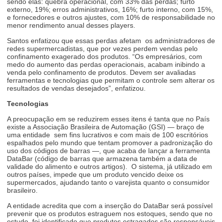
sendo elas: quebra operacional, com 33% das perdas; furto
externo, 19%; erros administrativos, 16%; furto interno, com 15%,
e fornecedores e outros ajustes, com 10% de responsabilidade no
menor rendimento anual desses players.
Santos enfatizou que essas perdas afetam os administradores de
redes supermercadistas, que por vezes perdem vendas pelo
confinamento exagerado dos produtos. “Os empresários, com
medo do aumento das perdas operacionais, acabam inibindo a
venda pelo confinamento de produtos. Devem ser avaliadas
ferramentas e tecnologias que permitam o controle sem alterar os
resultados de vendas desejados”, enfatizou.
Tecnologias
A preocupação em se reduzirem esses itens é tanta que no País
existe a Associação Brasileira de Automação (GSI) — braço de
uma entidade sem fins lucrativos e com mais de 100 escritórios
espalhados pelo mundo que tentam promover a padronização do
uso dos códigos de barras —, que acaba de lançar a ferramenta
DataBar (código de barras que armazena também a data de
validade do alimento e outros artigos). O sistema, já utilizado em
outros países, impede que um produto vencido deixe os
supermercados, ajudando tanto o varejista quanto o consumidor
brasileiro.
A entidade acredita que com a inserção do DataBar será possível
prevenir que os produtos estraguem nos estoques, sendo que no
estudo, foi identificado que produtos estragados são responsáveis