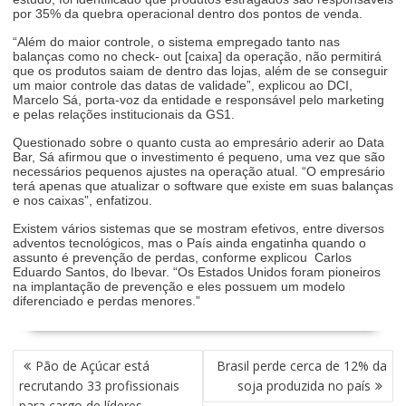
por 35% da quebra operacional dentro dos pontos de venda.
“Além do maior controle, o sistema empregado tanto nas
balanças como no check- out [caixa] da operação, não permitirá
que os produtos saiam de dentro das lojas, além de se conseguir
um maior controle das datas de validade”, explicou ao DCI,
Marcelo Sá, porta-voz da entidade e responsável pelo marketing
e pelas relações institucionais da GS1.
Questionado sobre o quanto custa ao empresário aderir ao Data
Bar, Sá afirmou que o investimento é pequeno, uma vez que são
necessários pequenos ajustes na operação atual. “O empresário
terá apenas que atualizar o software que existe em suas balanças
e nos caixas”, enfatizou.
Existem vários sistemas que se mostram efetivos, entre diversos
adventos tecnológicos, mas o País ainda engatinha quando o
assunto é prevenção de perdas, conforme explicou Carlos
Eduardo Santos, do Ibevar. “Os Estados Unidos foram pioneiros
na implantação de prevenção e eles possuem um modelo
diferenciado e perdas menores.”
NAVEGAÇÃO
Pão de Açúcar está
Brasil perde cerca de 12% da
DE
recrutando 33 profissionais
soja produzida no país
POST
para cargo de líderes