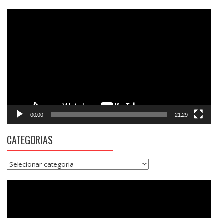
Tocador
de
vídeo
00:00
21:29
CATEGORIAS
Categorias