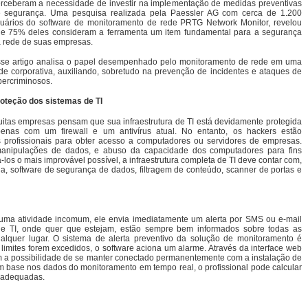
rceberam a necessidade de investir na implementação de medidas preventivas
 segurança. Uma pesquisa realizada pela Paessler AG com cerca de 1.200
uários do software de monitoramento de rede PRTG Network Monitor, revelou
e 75% deles consideram a ferramenta um item fundamental para a segurança
 rede de suas empresas.
se artigo analisa o papel desempenhado pelo monitoramento de rede em uma
de corporativa, auxiliando, sobretudo na prevenção de incidentes e ataques de
bercriminosos.
oteção dos sistemas de TI
itas empresas pensam que sua infraestrutura de TI está devidamente protegida
enas com um firewall e um antivírus atual. No entanto, os hackers estão
profissionais para obter acesso a computadores ou servidores de empresas.
manipulações de dados, e abuso da capacidade dos computadores para fins
ná-los o mais improvável possível, a infraestrutura completa de TI deve contar com,
afia, software de segurança de dados, filtragem de conteúdo, scanner de portas e
 uma atividade incomum, ele envia imediatamente um alerta por SMS ou e-mail
 de TI, onde quer que estejam, estão sempre bem informados sobre todas as
lquer lugar. O sistema de alerta preventivo da solução de monitoramento é
imites forem excedidos, o software aciona um alarme. Através da interface web
em a possibilidade de se manter conectado permanentemente com a instalação de
m base nos dados do monitoramento em tempo real, o profissional pode calcular
 adequadas.