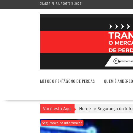
Skip
QUARTA-FEIRA, AGOSTO 5, 2026
to
content
MÉTODO PENTÁGONO DE PERDAS
QUEM É ANDERS
Você está Aqui
Home
Segurança da Inf
Segurança da Informação