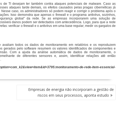
s de TI desejam ter também contra ataques potenciais de malware. Caso as
 esses ataques tarde demais, os efeitos causados pelas pragas cibernéticas já
 Nesse caso, os administradores só podem reagir e corrigir o problema após o
tuações. Isso demonstra que apenas o firewall e o programa antivírus, sozinhos,
egurança global” da rede. Se as empresas incorporarem uma solução de
ossíveis danos podem ser detectados com antecedência. Logo, para que a rede
efas: verificar o firewall e o antivírus em uma base regular; medir os gargalos de
e avaliam todos os dados de monitoramento em relatórios e os reproduzem
rios gerados pelo software resumem os valores identificados de componentes e
reensão. Com a ajuda da análise automática de dados de monitoramento, o
melhante de diferentes sensores e, assim, identificar relações até então
.
hp?option=com_k2&view=item&id=3795:monitoramento-de-rede-item-essencial-
Empresas de energia não incorporam a gestão de
riscos em seus processos, aponta estudo