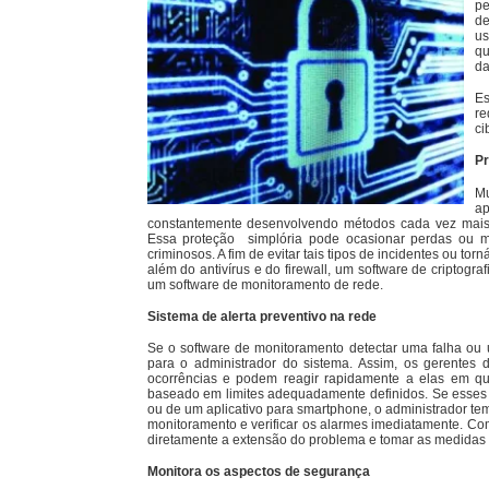
pe
de
us
qu
da
Es
re
ci
Pr
Mu
ap
constantemente desenvolvendo métodos cada vez mais 
Essa proteção simplória pode ocasionar perdas ou 
criminosos. A fim de evitar tais tipos de incidentes ou tor
além do antivírus e do firewall, um software de criptogr
um software de monitoramento de rede.
Sistema de alerta preventivo na rede
Se o software de monitoramento detectar uma falha ou
para o administrador do sistema. Assim, os gerentes
ocorrências e podem reagir rapidamente a elas em qua
baseado em limites adequadamente definidos. Se esses l
ou de um aplicativo para smartphone, o administrador t
monitoramento e verificar os alarmes imediatamente. Co
diretamente a extensão do problema e tomar as medidas
Monitora os aspectos de segurança