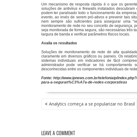
Um mecanismo de resposta rápida é o que os gerente
soluções de antivírus e firewalls instalados descubram
podem ter paralisado todo o funcionamento da empresa.
evento, ao invés de serem pró-ativos e prevenir tais si
nem sempre são suficientes para assegurar uma “s
monitoramento de rede no seu conceito de segurança, p
seja monitorada de forma segura, são necessárias três tar
largura de banda e verificar parâmetros físicos locais.
Avalia os resultados
Soluções de monitoramento de rede de alta qualidad
claramente em diversos gráficos ou paineis. Os relató
sistemas individuais em indicadores de fácil comp
administrador pode verificar se há comportamento se
desconhecidas entre os componentes individuais de rede
Fonte:
http://www.ipnews.com.br/telefoniaip/index.p
para-a-seguran%C3%A7a-de-redes-corporativas
NAVEGAÇÃO
Analytics começa a se popularizar no Brasil
DE
POST
LEAVE A COMMENT