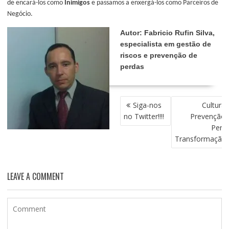
de encará-los como
Inimigos
e passamos a enxergá-los como Parceiros de
Negócio.
Autor: Fabricio Rufin Silva,
especialista em gestão de
riscos e prevenção de
perdas
NAVEGAÇÃO
Siga-nos
Cultura 
DE
no Twitter!!!!
Prevenção 
POST
Perda
Transformação
LEAVE A COMMENT