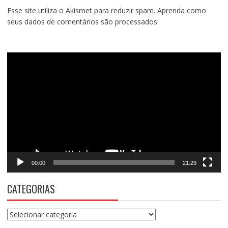
Esse site utiliza o Akismet para reduzir spam.
Aprenda como
seus dados de comentários são processados
.
Tocador
de
vídeo
00:00
21:29
CATEGORIAS
Categorias