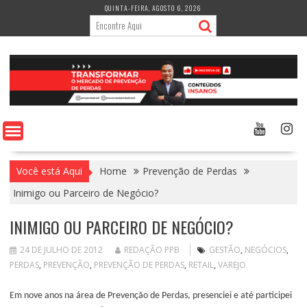
Skip
QUINTA-FEIRA, AGOSTO 6, 2026
to
content
Você está Aqui
Home
Prevenção de Perdas
Inimigo ou Parceiro de Negócio?
INIMIGO OU PARCEIRO DE NEGÓCIO?
24 DE JULHO DE 2012
REDAÇÃO PPB
GESTÃO
,
NEGÓCIOS
,
PERDAS
,
PREVENÇÃO
,
PREVENÇÃO DE PERDAS
,
RETAIL
,
VAREJO
Em nove anos na área de Prevenção de Perdas, presenciei e até participei