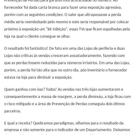
Prevenção de Perdas para garantirmos acuracidade no número. Ao
fornecedor foi dada carta branca para fazer uma exposição agressiva,
porém com as seguintes condições: O valor que ultrapassasse a perda
média seria reembolsado pelo mesmo e este seria responsável por colocar
próximo à exposição um “kit inibição”, essas TVs que ficam espalhadas pela
loja na qual o cliente consegue se olhar.
O resultado foi fantástico! De fato em uma das Lojas de periferia e duas
Lojas não críticas ás vendas cresceram assustadoramente, fazendo com
que as perdas fossem reduzidas para números irrisórios. Em uma das Lojas,
porém, a perda foi tão alta que no outro dia, pós-inventário o fornecedor
estava na loja para diminuir a exposição.
Quem ganhou com isso? Todos! As vendas nas três lojas aumentaram e
consequentemente a massa de margem, a perda diminuiu, a loja ficou com
o risco mitigado e a área de Prevenção de Perdas conseguiu dois ótimos
parceiros.
E qual a receita? Quebramos paradigmas, olhamos para o resultado da
empresa e não somente para o Indicador de um Departamento. Deixamos