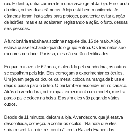
rua. E dentro, outra câmera tem uma visão geral da loja. E no fundo
da ótica, outras duas câmeras. A loja está bem monitorada. As
câmeras foram instaladas para proteger, para tentar evitar a ação
de ladrões, mas elas acabaram registrando a ação, o furto, dessas
seis pessoas.
A funcionária trabalhava sozinha naquele dia, 16 de maio. A loja
estava quase fechando quando o grupo entrou. Os três netos são
menores de idade. Por isso, eles não serão identificados.
Enquanto a avó, de 62 anos, é atendida pela vendedora, os outros
se espalham pela loja. Eles começam a experimentar os óculos.
Um jovem pega os óculos da mesa, coloca na manga da blusa e
depois passa para o bolso. O pai também esconde um no casaco.
Atrás da vendedora, outro rapaz experimenta um modelo, mostra
para o pai e coloca na bolsa. E assim eles vão pegando vários
outros.
Depois de 11 minutos, deixam a loja. A vendedora, que já estava
desconfiada, começou a contar os óculos. “Na hora que eles
saíram senti falta de três óculos”, conta Rafaela Franco dos