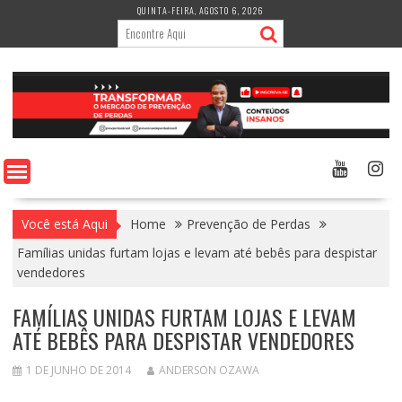
Skip
QUINTA-FEIRA, AGOSTO 6, 2026
to
content
Você está Aqui
Home
Prevenção de Perdas
Famílias unidas furtam lojas e levam até bebês para despistar
vendedores
FAMÍLIAS UNIDAS FURTAM LOJAS E LEVAM
ATÉ BEBÊS PARA DESPISTAR VENDEDORES
1 DE JUNHO DE 2014
ANDERSON OZAWA