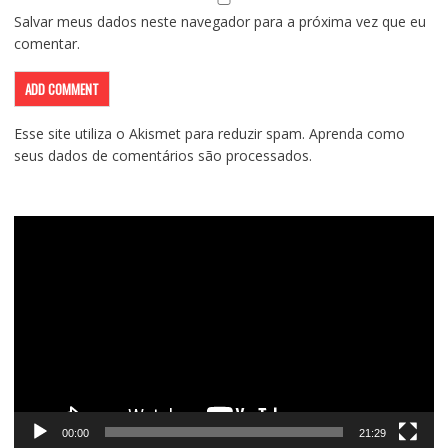
Salvar meus dados neste navegador para a próxima vez que eu
comentar.
Esse site utiliza o Akismet para reduzir spam.
Aprenda como
seus dados de comentários são processados
.
Tocador
de
vídeo
00:00
21:29