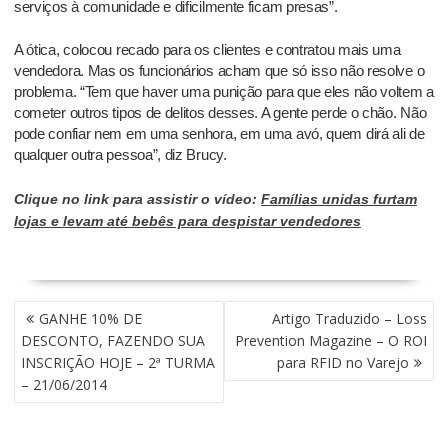
serviços à comunidade e dificilmente ficam presas”.
A ótica, colocou recado para os clientes e contratou mais uma
vendedora. Mas os funcionários acham que só isso não resolve o
problema. “Tem que haver uma punição para que eles não voltem a
cometer outros tipos de delitos desses. A gente perde o chão. Não
pode confiar nem em uma senhora, em uma avó, quem dirá ali de
qualquer outra pessoa”, diz Brucy.
Clique no link para assistir o vídeo:
Famílias unidas furtam
lojas e levam até bebês para despistar vendedores
NAVEGAÇÃO
GANHE 10% DE
Artigo Traduzido – Loss
DE
DESCONTO, FAZENDO SUA
Prevention Magazine – O ROI
POST
INSCRIÇÃO HOJE – 2ª TURMA
para RFID no Varejo
– 21/06/2014