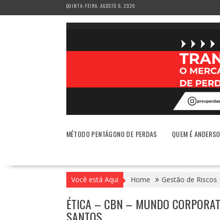
Skip
QUINTA-FEIRA, AGOSTO 6, 2026
to
content
MÉTODO PENTÁGONO DE PERDAS
QUEM É ANDERS
Você está Aqui
Home
Gestão de Riscos
ÉTICA – CBN – MUNDO CORPORAT
SANTOS.