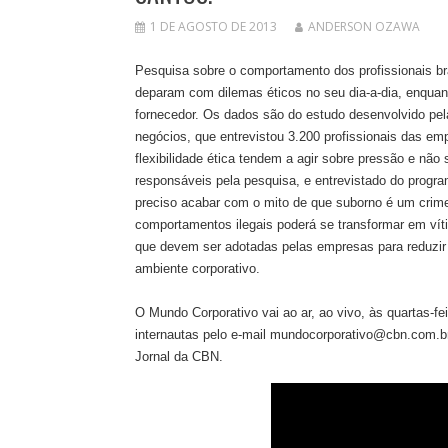
1 DE AGOSTO DE 2013
ANDERSON OZAWA
Pesquisa sobre o comportamento dos profissionais br
deparam com dilemas éticos no seu dia-a-dia, enquan
fornecedor. Os dados são do estudo desenvolvido pel
negócios, que entrevistou 3.200 profissionais das em
flexibilidade ética tendem a agir sobre pressão e não
responsáveis pela pesquisa, e entrevistado do progr
preciso acabar com o mito de que suborno é um crim
comportamentos ilegais poderá se transformar em víti
que devem ser adotadas pelas empresas para reduzir o
ambiente corporativo.
O Mundo Corporativo vai ao ar, ao vivo, às quartas-fe
internautas pelo e-mail mundocorporativo@cbn.com.br
Jornal da CBN.