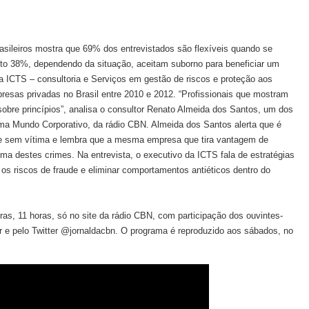
asileiros mostra que 69% dos entrevistados são flexíveis quando se
to 38%, dependendo da situação, aceitam suborno para beneficiar um
a ICTS – consultoria e Serviços em gestão de riscos e proteção aos
presas privadas no Brasil entre 2010 e 2012. “Profissionais que mostram
 sobre princípios”, analisa o consultor Renato Almeida dos Santos, um dos
ama Mundo Corporativo, da rádio CBN. Almeida dos Santos alerta que é
e sem vítima e lembra que a mesma empresa que tira vantagem de
ma destes crimes. Na entrevista, o executivo da ICTS fala de estratégias
s riscos de fraude e eliminar comportamentos antiéticos dentro do
iras, 11 horas, só no site da rádio CBN, com participação dos ouvintes-
 e pelo Twitter @jornaldacbn. O programa é reproduzido aos sábados, no