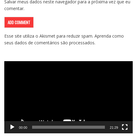
Salvar meus dados neste navegador para a próxima vez que eu
comentar.
Esse site utiliza o Akismet para reduzir spam.
Aprenda como
seus dados de comentários são processados
.
Tocador
de
vídeo
00:00
21:29