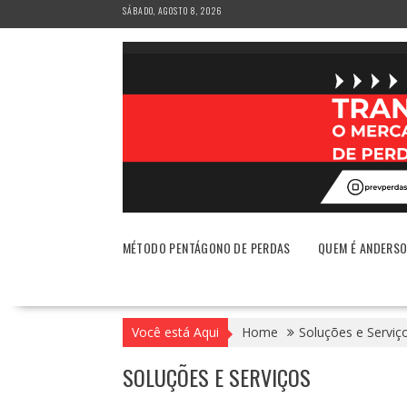
Skip
SÁBADO, AGOSTO 8, 2026
to
content
MÉTODO PENTÁGONO DE PERDAS
QUEM É ANDERS
Você está Aqui
Home
Soluções e Serviç
SOLUÇÕES E SERVIÇOS