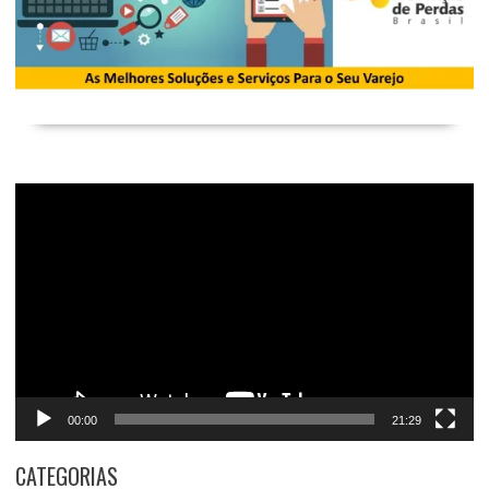
Tocador
de
vídeo
00:00
21:29
CATEGORIAS